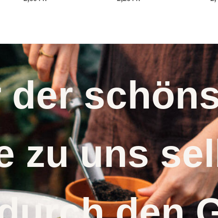
convar. medullare)
Samen
r der schö
 zu uns s
 durch den 