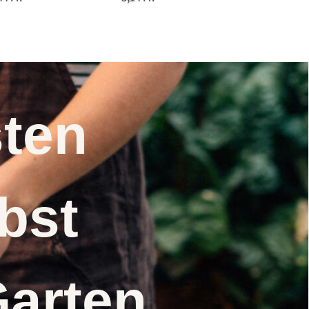
Samen
Saatgut
nsten
elbst
Garten