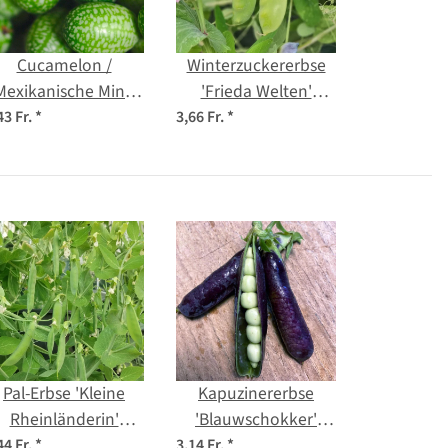
Cucamelon /
Winterzuckererbse
Mexikanische Mini-
'Frieda Welten'
Gurke (Melothria
(Pisum sativum) Bio
43 Fr.
*
3,66 Fr.
*
scabra) Samen
Saatgut
Pal-Erbse 'Kleine
Kapuzinererbse
Rheinländerin'
'Blauwschokker'
(Pisum sativum)
(Pisum sativum) Bio
44 Fr.
*
3,14 Fr.
*