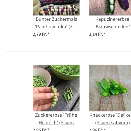
Bunter Zuckermais
Kapuzinererbse
'Rainbow Inka' (Zea
'Blauwschokker'
mays) Bio Saatgut
(Pisum sativum) B
2,79 Fr.
*
3,14 Fr.
*
Saatgut
Zuckererbse 'Frühe
Knackerbse 'Deliket
Heinrich' (Pisum
(Pisum sativum)
sativum) Bio Saatgut
Samen
2,95 Fr.
*
2,96 Fr.
*