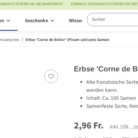
SANDKOSTENFREI AB 30€ WARENWERT
EINMALIG VERSANDKOSTENFREI BEI B
en
Geschenke
Wissenswertes
Service
emüsesorten
Erbse 'Corne de Belier' (Pisum sativum) Samen
Erbse 'Corne de B
Alte französische Sort
werden kann.
Inhalt: Ca. 100 Samen
Samenfeste Sorte, Kei
2,96 Fr.
inkl. USt. , z