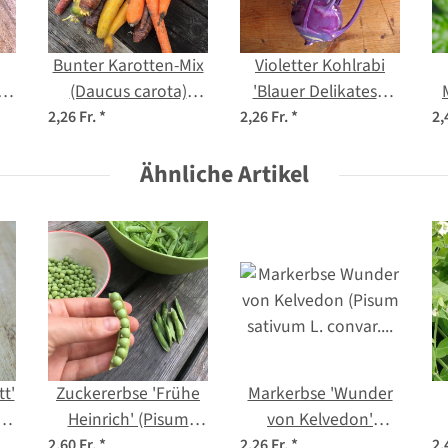
Bunter Karotten-Mix
Violetter Kohlrabi
(Daucus carota)
'Blauer Delikatess'
io
Samen
(Brassica oleracea
2,26 Fr.
*
2,26 Fr.
*
2,
var. gongylodes) Bio
Ähnliche Artikel
Samen
t'
Zuckererbse 'Frühe
Markerbse 'Wunder
Heinrich' (Pisum
von Kelvedon'
sativum) Samen
(Pisum sativum L.
2,60 Fr.
*
2,26 Fr.
*
2,