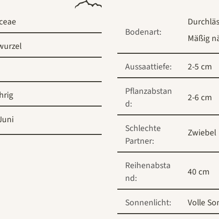
ceae
Durchläs
Bodenart:
Mäßig nä
wurzel
Aussaattiefe:
2-5 cm
Pflanzabstan
hrig
2-6 cm
d:
Juni
Schlechte
Zwiebel
Partner:
Reihenabsta
40 cm
nd:
Sonnenlicht:
Volle So