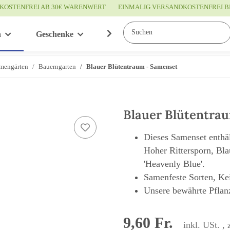
KOSTENFREI AB 30€ WARENWERT
EINMALIG VERSANDKOSTENFREI B
n
Geschenke
Wissenswertes
Service
mengärten
Bauerngarten
Blauer Blütentraum - Samenset
Blauer Blütentra
Dieses Samenset enthä
Hoher Rittersporn, Bla
'Heavenly Blue'.
Samenfeste Sorten, Kei
Unsere bewährte Pfla
9,60 Fr.
inkl. USt. , 