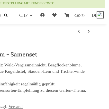
EI BESTELLUNG MIT KUNDENKONTO
CHF
DE
0,00 Fr.
um - Samenset
lt: Wald-Vergissmeinnicht, Bergflockenblume,
ue Kugeldistel, Stauden-Lein und Trichterwinde
mfähigkeit regelmäßig geprüft.
nzensorten-Empfehlung zu diesem Garten-Thema.
zzgl.
Versand