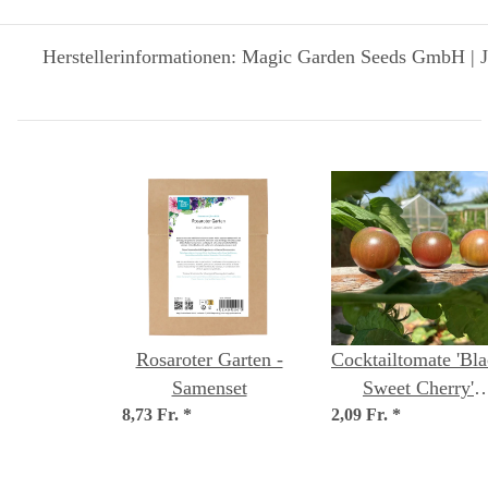
Herstellerinformationen: Magic Garden Seeds GmbH | J
Rosaroter Garten -
Cocktailtomate 'Bl
Samenset
Sweet Cherry'
8,73 Fr.
*
2,09 Fr.
(Solanum
*
lycopersicum) Sam