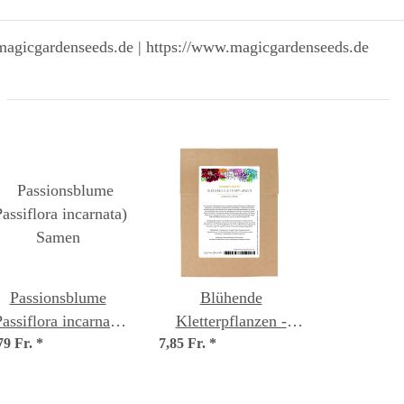
magicgardenseeds.de | https://www.magicgardenseeds.de
Passionsblume
Blühende
Passiflora incarnata)
Kletterpflanzen -
79 Fr.
Samen
*
7,85 Fr.
Samenset
*