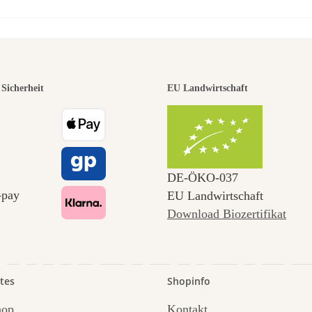
r der schö
Sicherheit
EU Landwirtschaft
e zu uns se
DE‑ÖKO‑037
EU Landwirtschaft
Download Biozertifikat
 durch den 
tes
Shopinfo
hop
Kontakt