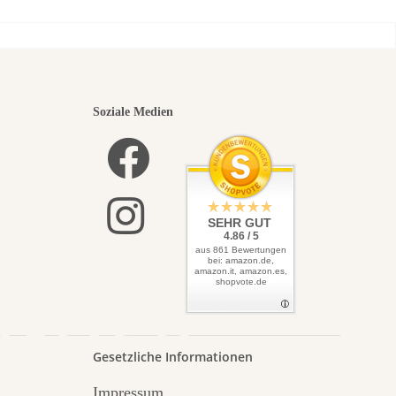
nsten
Soziale Medien
lbst
SEHR GUT
4.86 / 5
aus 861 Bewertungen
bei: amazon.de,
amazon.it, amazon.es,
shopvote.de
Garten
Gesetzliche Informationen
Impressum