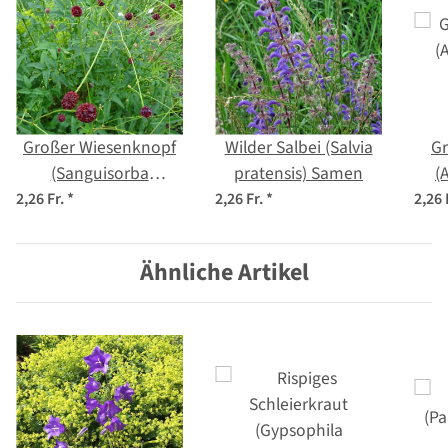
Großer Wiesenknopf
Wilder Salbei (Salvia
Gr
(Sanguisorba
pratensis) Samen
(
officinalis) Samen
2,26 Fr.
*
2,26 Fr.
*
2,26 
Ähnliche Artikel