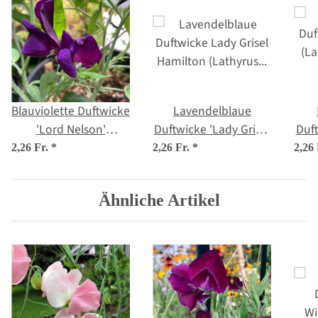
Blauviolette Duftwicke
Lavendelblaue
'Lord Nelson'
Duftwicke 'Lady Grisel
Duft
(Lathyrus odoratus)
Hamilton' (Lathyrus
(La
2,26 Fr.
*
2,26 Fr.
*
2,26
Samen
odoratus) Samen
Ähnliche Artikel