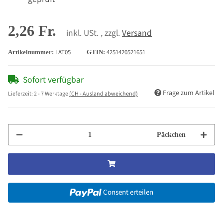
2,26 Fr.
inkl. USt. , zzgl.
Versand
LAT05
4251420521651
Artikelnummer:
GTIN:
Sofort verfügbar
Frage zum Artikel
Lieferzeit:
2 - 7 Werktage
(CH - Ausland abweichend)
Päckchen
Consent erteilen