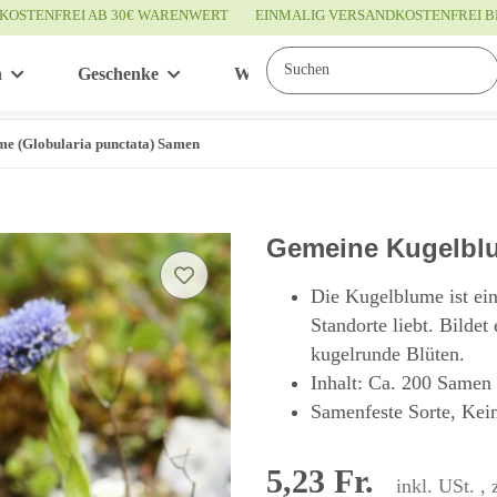
KOSTENFREI AB 30€ WARENWERT
EINMALIG VERSANDKOSTENFREI B
n
Geschenke
Wissenswertes
Service
e (Globularia punctata) Samen
Gemeine Kugelblu
Die Kugelblume ist ein
Standorte liebt. Bildet
kugelrunde Blüten.
Inhalt: Ca. 200 Samen
Samenfeste Sorte, Kei
5,23 Fr.
inkl. USt. , 