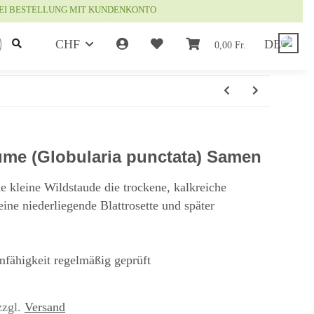
EI BESTELLUNG MIT KUNDENKONTO
CHF
DE
0,00 Fr.
me (Globularia punctata) Samen
e kleine Wildstaude die trockene, kalkreiche
 eine niederliegende Blattrosette und später
mfähigkeit regelmäßig geprüft
zzgl.
Versand