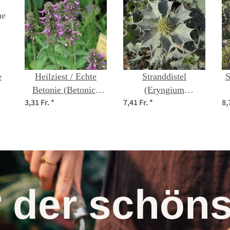
e
Heilziest / Echte
Stranddistel
S
Betonie (Betonica
(Eryngium
3,31 Fr.
*
7,41 Fr.
*
8,
officinalis) Bio
maritimum) Bio
Saatgut
Saatgut
r der schö