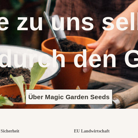
 zu uns s
 durch den 
Über Magic Garden Seeds
Sicherheit
EU Landwirtschaft