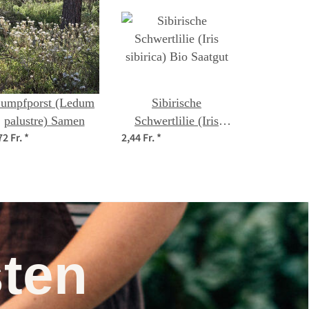
umpfporst (Ledum
Sibirische
palustre) Samen
Schwertlilie (Iris
72 Fr.
*
2,44 Fr.
*
sibirica) Bio Saatgut
nsten