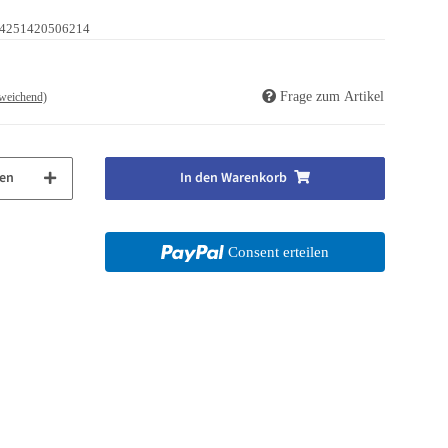
4251420506214
Frage zum Artikel
weichend)
en
In den Warenkorb
Consent erteilen