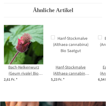
Ähnliche Artikel
Bach-Nelkenwurz
Hanf-Stockmalve
E
(Geum rivale) Bio
(Althaea cannabina)
(An
Saatgut
Bio Saatgut
2,61 Fr.
*
5,23 Fr.
*
6,54 