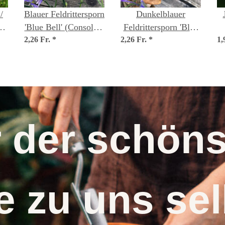
/
Blauer Feldrittersporn
Dunkelblauer
a
'Blue Bell' (Consolida
Feldrittersporn 'Blue
2,26 Fr.
ajacis) Samen
*
2,26 Fr.
Spire' (Consolida
*
1,
ajacis) Samen
r der schö
 zu uns s