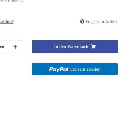
250601209937
Frage zum Artikel
weichend)
en
In den Warenkorb
Consent erteilen