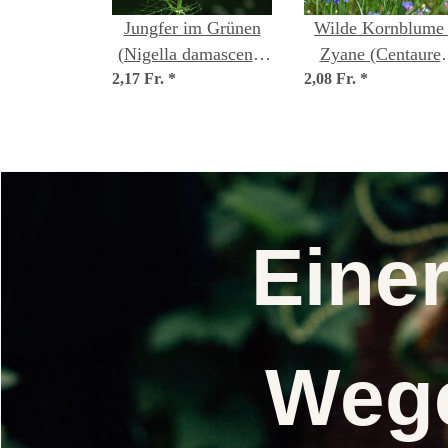
Jungfer im Grünen
Wilde Kornblume 
(Nigella damascena)
Zyane (Centaure
2,17 Fr.
Bio Saatgut
*
2,08 Fr.
cyanus) Samen
*
Eine
Wege