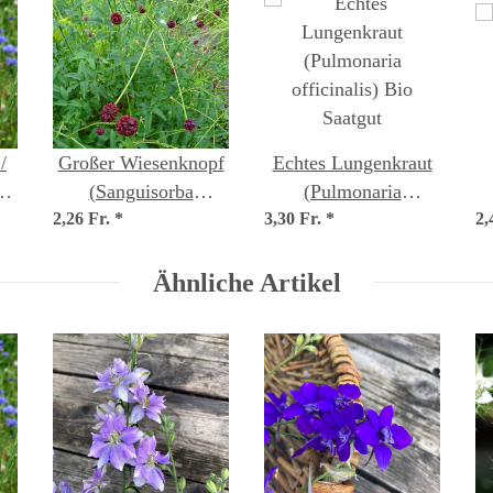
/
Großer Wiesenknopf
Echtes Lungenkraut
a
(Sanguisorba
(Pulmonaria
2,26 Fr.
officinalis) Samen
*
3,30 Fr.
officinalis) Bio
*
2,
Saatgut
Ähnliche Artikel