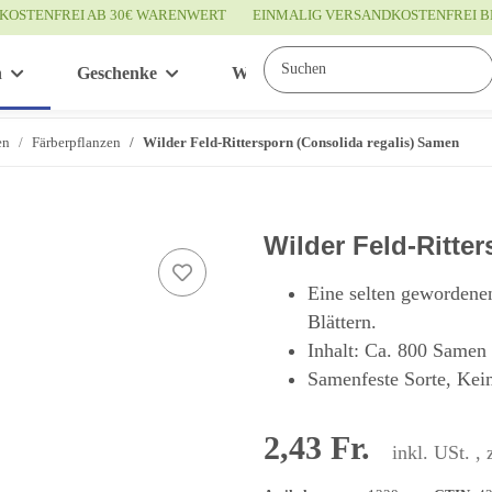
KOSTENFREI AB 30€ WARENWERT
EINMALIG VERSANDKOSTENFREI B
n
Geschenke
Wissenswertes
Service
en
Färberpflanzen
Wilder Feld-Rittersporn (Consolida regalis) Samen
Wilder Feld-Ritte
Eine selten gewordenen
Blättern.
Inhalt: Ca. 800 Samen
Samenfeste Sorte, Kei
2,43 Fr.
inkl. USt. , 