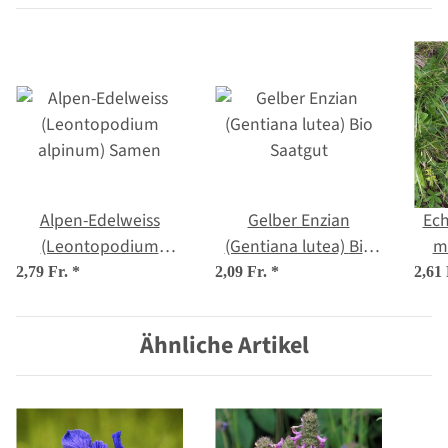
Alpen-Edelweiss
Gelber Enzian
Ech
(Leontopodium
(Gentiana lutea) Bio
m
alpinum) Samen
Saatgut
2,79 Fr.
*
2,09 Fr.
*
2,61
Ähnliche Artikel