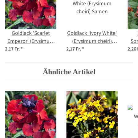
Goldlack 'Scarlet
Goldlack 'Ivory White'
Emperor' (Erysimum
(Erysimum cheiri)
So
cheiri) Samen
Samen
(
2,17 Fr.
*
2,17 Fr.
*
2,26 
Ähnliche Artikel