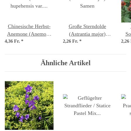
Chinesische Herbst-
Große Sterndolde
Anemone (Anemone
(Astrantia major)
So
4,36 Fr.
hupehensis var.
*
2,26 Fr.
*
Samen
2,26
(
japonica) Samen
Ähnliche Artikel