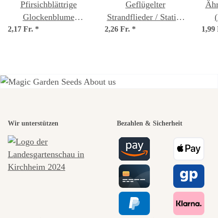
Pfirsichblättrige
Geflügelter
Ähr
Glockenblume
Strandflieder / Statice
(
2,17 Fr.
'Caerulea' (Campanula
*
2,26 Fr.
'Pastel Mix'
*
1,99
persicifolia) Samen
(Limonium sinuatum)
Samen
Einer der
Wir unterstützen
Bezahlen & Sicherheit
schönsten
Wege zu uns
selbst führt