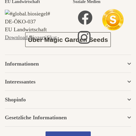
durch den
EU Landwirtschaft
Soziale Medien
Garten
DE‑ÖKO‑037
EU Landwirtschaft
Download Biozertifikat
Über Magic Garden Seeds
Informationen
Interessantes
Shopinfo
Gesetzliche Informationen