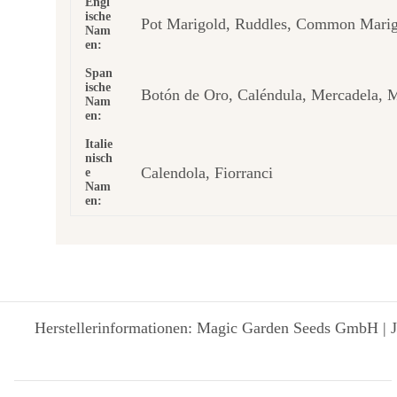
Engl
ische
Pot Marigold, Ruddles, Common Marigo
Nam
en:
Span
ische
Botón de Oro, Caléndula, Mercadela, M
Nam
en:
Italie
nisch
Calendola, Fiorranci
e
Nam
en:
Herstellerinformationen: Magic Garden Seeds GmbH | J