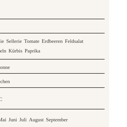
lie
Sellerie
Tomate
Erdbeeren
Feldsalat
eln
Kürbis
Paprika
Sonne
chen
C
Mai
Juni
Juli
August
September