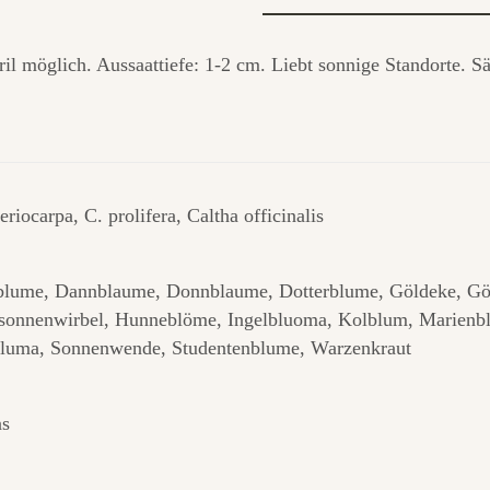
il möglich. Aussaattiefe: 1-2 cm. Liebt sonnige Standorte. Sä
eriocarpa, C. prolifera, Caltha officinalis
lume, Dannblaume, Donnblaume, Dotterblume, Göldeke, Göl
sonnenwirbel, Hunneblöme, Ingelbluoma, Kolblum, Marienbl
libluma, Sonnenwende, Studentenblume, Warzenkraut
ns