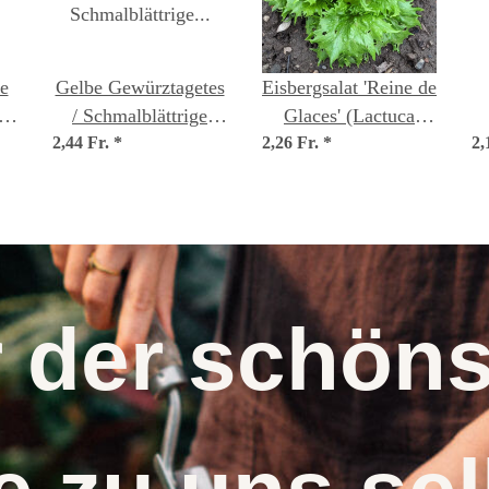
e
Gelbe Gewürztagetes
Eisbergsalat 'Reine de
s)
/ Schmalblättrige
Glaces' (Lactuca
2,44 Fr.
Studentenblume
*
2,26 Fr.
sativa) Samen
*
2,
(Tagetes tenuifolia)
Bio Saatgut
r der schö