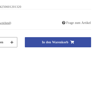
4250601201320
Frage zum Artikel
weichend)
en
In den Warenkorb