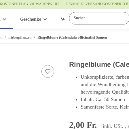
KOSTENFREI AB 30€ WARENWERT
EINMALIG VERSANDKOSTENFREI B
n
Geschenke
Wissenswertes
Service
en
Färberpflanzen
Ringelblume (Calendula officinalis) Samen
Ringelblume (Cale
Unkomplizierte, farbe
und die Wundheilung fö
hervorragende Qualität
Inhalt: Ca. 50 Samen
Samenfeste Sorte, Keim
2,00 Fr.
inkl. USt. , 