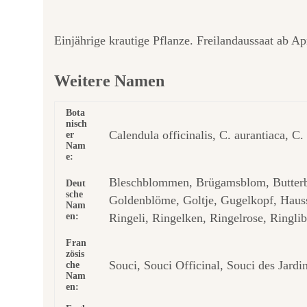
Einjährige krautige Pflanze. Freilandaussaat ab Apr
Weitere Namen
Bota
nisch
Calendula officinalis, C. aurantiaca, C. 
er
Nam
e:
Bleschblommen, Brügamsblom, Butterb
Deut
sche
Goldenblöme, Goltje, Gugelkopf, Haus
Nam
en:
Ringeli, Ringelken, Ringelrose, Ring
Fran
zösis
Souci, Souci Officinal, Souci des Jardi
che
Nam
en: