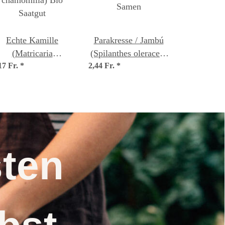
Echte Kamille
Parakresse / Jambú
(Matricaria
(Spilanthes oleracea)
17 Fr.
chamomilla) Bio
*
2,44 Fr.
Samen
*
Saatgut
nsten