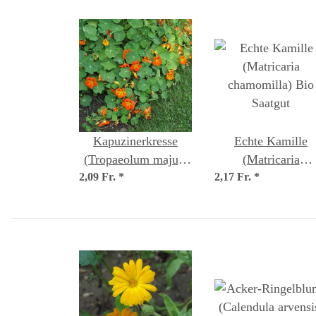
Kapuzinerkresse
Echte Kamille
(Tropaeolum majus)
(Matricaria
2,09 Fr.
Samen
*
2,17 Fr.
chamomilla) Bio
*
Saatgut