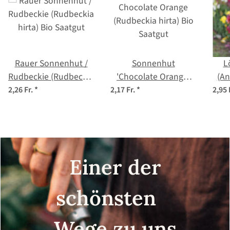
Rauer Sonnenhut /
Sonnenhut
L
Rudbeckie (Rudbeckia
'Chocolate Orange'
(An
hirta) Bio Saatgut
(Rudbeckia hirta) Bio
2,26 Fr.
*
2,17 Fr.
*
2,95 
Saatgut
Einer der
schönsten
Wege zu uns