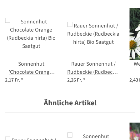
Sonnenhut
Rauer Sonnenhut /
We
'Chocolate Orange'
Rudbeckie (Rudbeckia
(Rudbeckia hirta) Bio
hirta) Bio Saatgut
(Ec
2,17 Fr.
*
2,26 Fr.
*
2,43 
Saatgut
Ähnliche Artikel