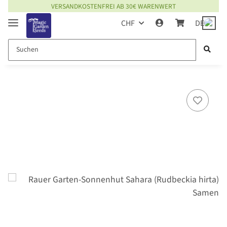
VERSANDKOSTENFREI AB 30€ WARENWERT
CHF
DE