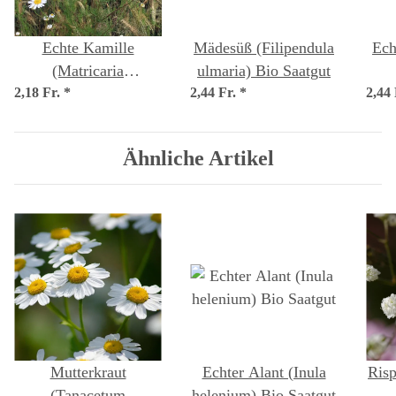
Echte Kamille
Mädesüß (Filipendula
Ech
(Matricaria
ulmaria) Bio Saatgut
2,18 Fr.
chamomilla) Bio
*
2,44 Fr.
*
2,44
p
Saatgut
Ähnliche Artikel
Mutterkraut
Echter Alant (Inula
Risp
(Tanacetum
helenium) Bio Saatgut