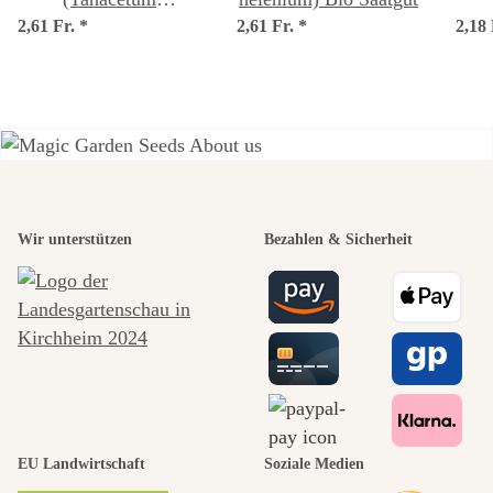
2,61 Fr.
panthenium) Samen
*
2,61 Fr.
*
2,18
pa
Einer der
Wir unterstützen
Bezahlen & Sicherheit
schönsten
Wege zu uns
selbst führt
durch den
EU Landwirtschaft
Soziale Medien