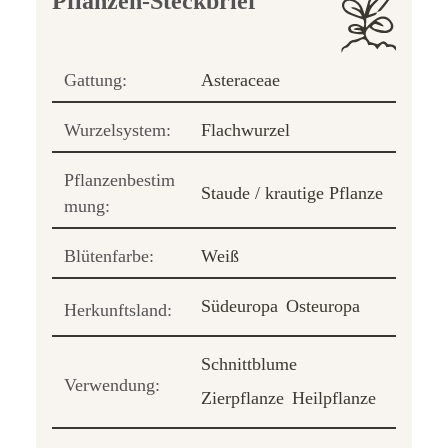
Pflanzen-Steckbrief
Gattung:
Asteraceae
Wurzelsystem:
Flachwurzel
Pflanzenbestim
Staude / krautige Pflanze
mung:
Blütenfarbe:
Weiß
Südeuropa
Osteuropa
Herkunftsland:
Schnittblume
Verwendung:
Zierpflanze
Heilpflanze