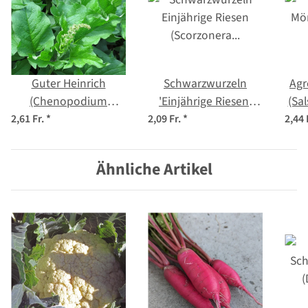
Guter Heinrich
Schwarzwurzeln
Agr
(Chenopodium
'Einjährige Riesen'
(Sa
bonus-henricus) Bio
(Scorzonera
2,61 Fr.
*
2,09 Fr.
*
2,44 
Saatgut
hispanica) Samen
Ähnliche Artikel