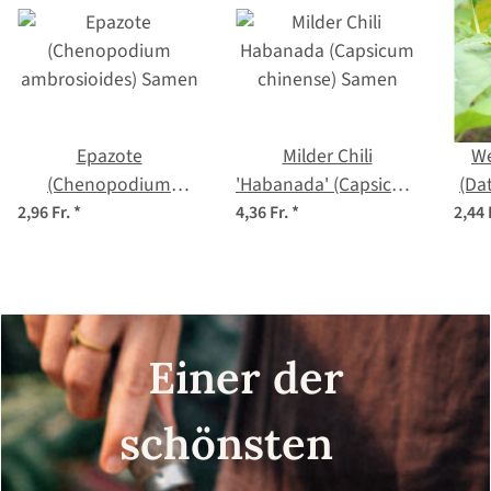
Epazote
Milder Chili
We
(Chenopodium
'Habanada' (Capsicum
(Da
ambrosioides) Samen
chinense) Samen
2,96 Fr.
*
4,36 Fr.
*
2,44 
Einer der
schönsten