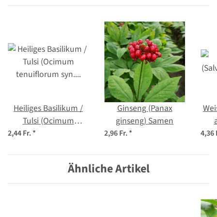
Heiliges Basilikum /
Ginseng (Panax
Weis
Tulsi (Ocimum
ginseng) Samen
tenuiflorum syn.
2,44 Fr.
*
2,96 Fr.
*
4,36 
sanctum )
Ähnliche Artikel