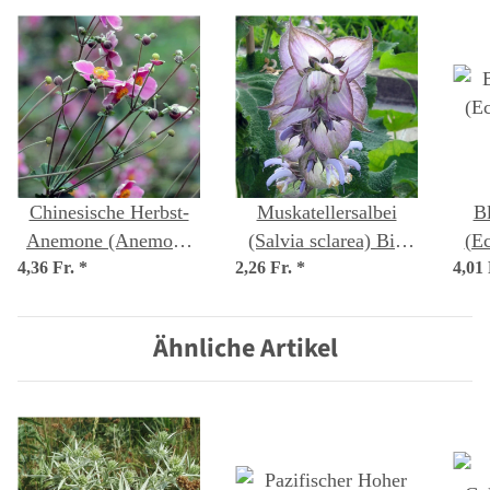
Chinesische Herbst-
Muskatellersalbei
Bl
Anemone (Anemone
(Salvia sclarea) Bio
(Ec
4,36 Fr.
hupehensis var.
*
2,26 Fr.
*
Saatgut
4,01
japonica) Samen
Ähnliche Artikel