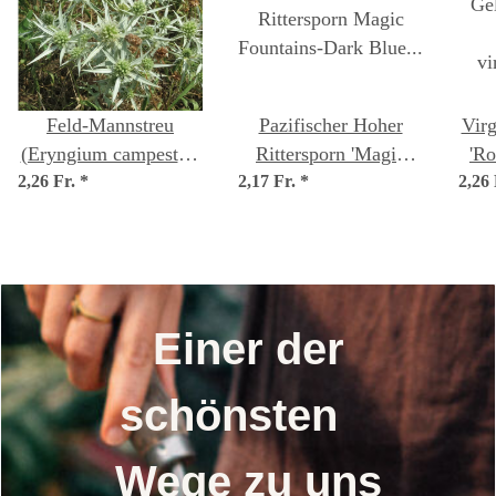
Feld-Mannstreu
Pazifischer Hoher
Vir
(Eryngium campestre)
Rittersporn 'Magic
'Ro
2,26 Fr.
*
Samen
2,17 Fr.
Fountains-Dark Blue'
*
2,26
vi
(Delphinium
cultorum) Samen
Einer der
schönsten
Wege zu uns