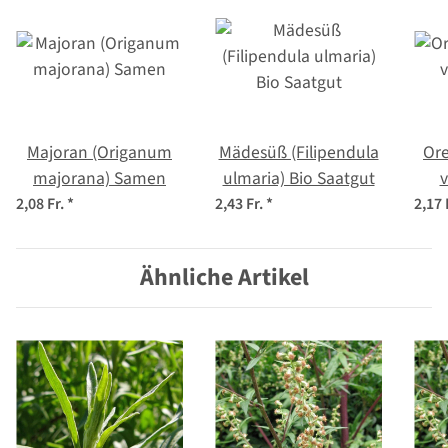
Majoran (Origanum
Mädesüß (Filipendula
Or
majorana) Samen
ulmaria) Bio Saatgut
v
2,08 Fr.
*
2,43 Fr.
*
2,17 
Ähnliche Artikel