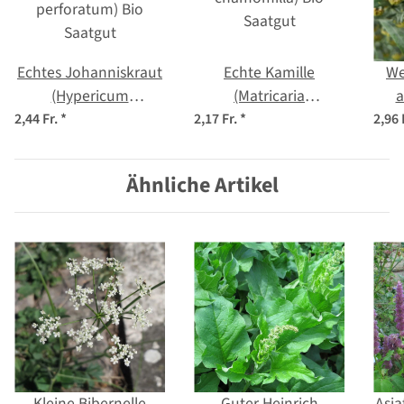
Echtes Johanniskraut
Echte Kamille
We
(Hypericum
(Matricaria
a
perforatum) Bio
chamomilla) Bio
2,44 Fr.
*
2,17 Fr.
*
2,96 
Saatgut
Saatgut
Ähnliche Artikel
Kleine Bibernelle
Guter Heinrich
Asia