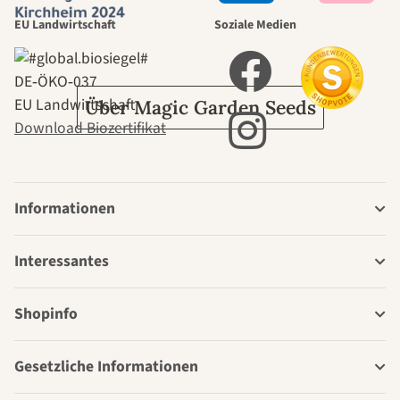
EU Landwirtschaft
Soziale Medien
Garten
DE‑ÖKO‑037
EU Landwirtschaft
Über Magic Garden Seeds
Download Biozertifikat
Informationen
Interessantes
Shopinfo
Gesetzliche Informationen