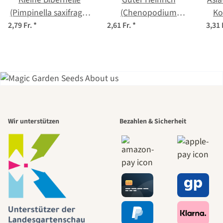
(Pimpinella saxifraga)
(Chenopodium
Ko
Bio Saatgut
bonus-henricus) Bio
(A
2,79 Fr.
*
2,61 Fr.
*
3,31 
Saatgut
Einer der
Wir unterstützen
Bezahlen & Sicherheit
schönsten
Wege zu uns
selbst führt
durch den