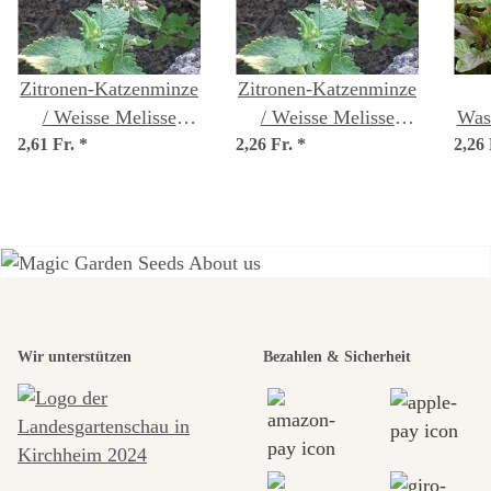
Zitronen-Katzenminze
Zitronen-Katzenminze
/ Weisse Melisse
/ Weisse Melisse
Was
2,61 Fr.
(Nepeta cataria ssp.
*
2,26 Fr.
(Nepeta cataria ssp.
*
2,26
a
citriodora) Bio Saatgut
citriodora) Samen
Einer der
Wir unterstützen
Bezahlen & Sicherheit
schönsten
Wege zu uns