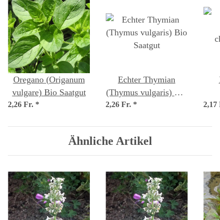
Oregano (Origanum
Echter Thymian
vulgare) Bio Saatgut
(Thymus vulgaris) Bio
2,26 Fr.
*
2,26 Fr.
*
Saatgut
2,17
c
Ähnliche Artikel