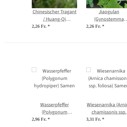
Chinesischer Tragant
Jiaogulan
/ Huang-Qi
(Gynostemma
(Astragalus
pentaphyllum)
2,26 Fr.
*
2,26 Fr.
*
membranaceus)
Samen
Samen
Wasserpfeffer
Wiesenarnika (Arni
(Polygonum
chamissonis ssp.
hydropiper) Samen
foliosa) Samen
2,96 Fr.
*
3,31 Fr.
*