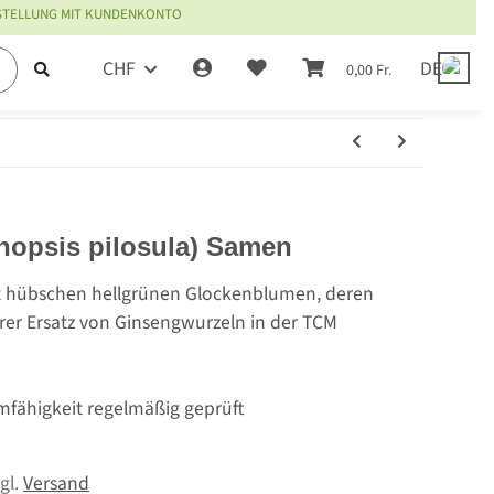
ESTELLUNG MIT KUNDENKONTO
CHF
DE
0,00 Fr.
opsis pilosula) Samen
it hübschen hellgrünen Glockenblumen, deren
erer Ersatz von Ginsengwurzeln in der TCM
mfähigkeit regelmäßig geprüft
zgl.
Versand