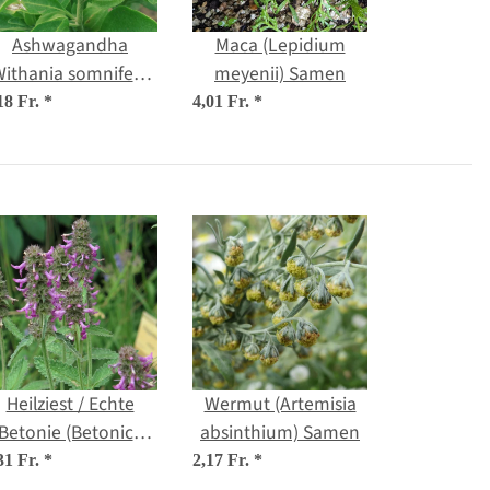
Ashwagandha
Maca (Lepidium
Withania somnifera)
meyenii) Samen
Samen
18 Fr.
*
4,01 Fr.
*
Heilziest / Echte
Wermut (Artemisia
Betonie (Betonica
absinthium) Samen
officinalis) Bio
31 Fr.
*
2,17 Fr.
*
Saatgut