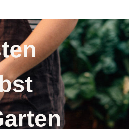
nsten
elbst
Garten