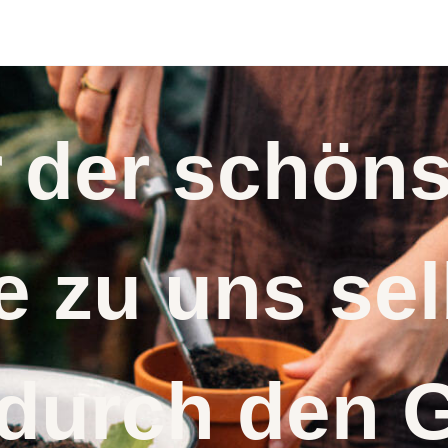
r der schö
 zu uns s
 durch den 