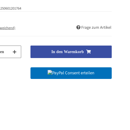
4250601201764
Frage zum Artikel
bweichend)
en
In den Warenkorb
Consent erteilen