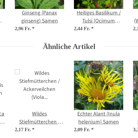
Ginseng (Panax
Heiliges Basilikum /
ginseng) Samen
Tulsi (Ocimum
(
tenuiflorum syn.
2,96 Fr.
*
2,44 Fr.
*
2,
sanctum )
Ähnliche Artikel
ca
Wildes
Echter Alant (Inula
Stiefmütterchen /
helenium) Samen
Ackerveilchen (Viola
2,17 Fr.
*
2,09 Fr.
*
3,
tricolor) Samen