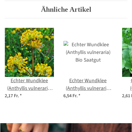
Ähnliche Artikel
Echter Wundklee
Echter Wundklee
(Anthyllis vulneraria)
(Anthyllis vulneraria)
Samen
Bio Saatgut
bon
2,17 Fr.
*
6,54 Fr.
*
2,61 