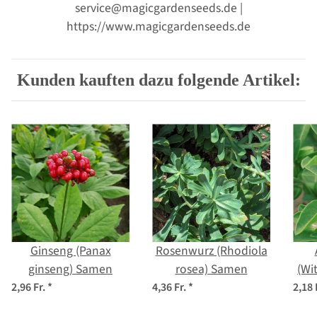
service@magicgardenseeds.de |
https://www.magicgardenseeds.de
Kunden kauften dazu folgende Artikel:
Ginseng (Panax
Rosenwurz (Rhodiola
ginseng) Samen
rosea) Samen
(Wi
2,96 Fr.
*
4,36 Fr.
*
2,18 