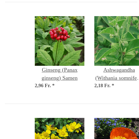
Ginseng (Panax
Ashwagandha
ginseng) Samen
(Withania somnifer
2,96 Fr.
*
2,18 Fr.
Samen
*