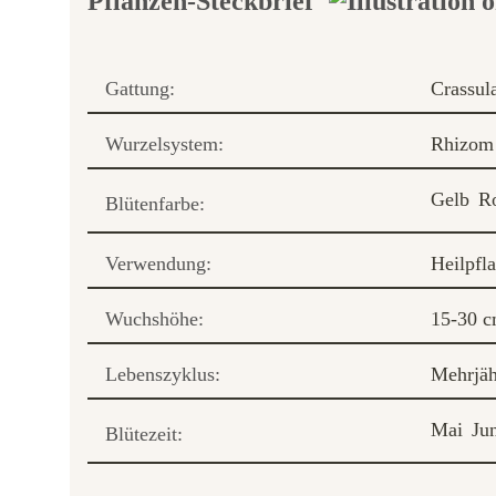
Pflanzen-Steckbrief
Gattung:
Crassul
Wurzelsystem:
Rhizom
Gelb
R
Blütenfarbe:
Verwendung:
Heilpfl
Wuchshöhe:
15-30 
Lebenszyklus:
Mehrjäh
Mai
Ju
Blütezeit: