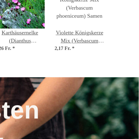
Karthäusernelke
Violette Königskerze
(Dianthus
Mix (Verbascum
26 Fr.
arthusianorum) Bio
*
2,17 Fr.
phoeniceum) Samen
*
Saatgut
nsten