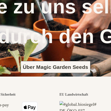
 zu uns s
 durch den 
Über Magic Garden Seeds
Sicherheit
EU Landwirtschaft
DE‑ÖKO‑037