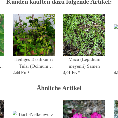
Kunden kauften dazu folgende Artikel:
Heiliges Basilikum /
Maca (Lepidium
a)
Tulsi (Ocimum
meyenii) Samen
2,44 Fr.
tenuiflorum syn.
*
4,01 Fr.
*
4,
sanctum )
Ähnliche Artikel