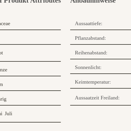
Anbauhinweise
aceae
Aussaattiefe:
Pflanzabstand:
ot
Reihenabstand:
Sonnenlicht:
anze
Keimtemperatur:
cm
Aussaatzeit Freiland:
rig
ni
Juli