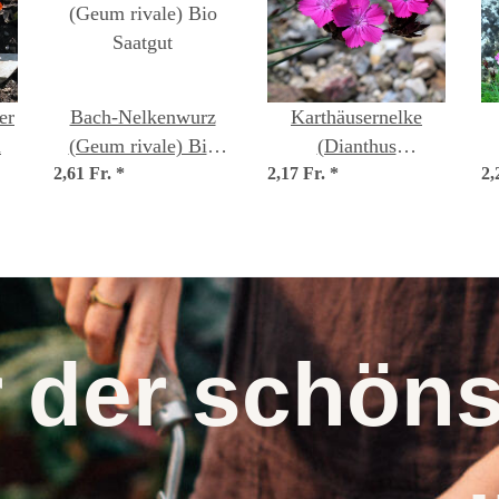
er
Bach-Nelkenwurz
Karthäusernelke
n
(Geum rivale) Bio
(Dianthus
2,61 Fr.
Saatgut
*
2,17 Fr.
carthusianorum)
*
2,
c
Samen
r der schö