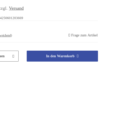
zzgl.
Versand
4250601203669
Frage zum Artikel
weichend)
hen
In den Warenkorb