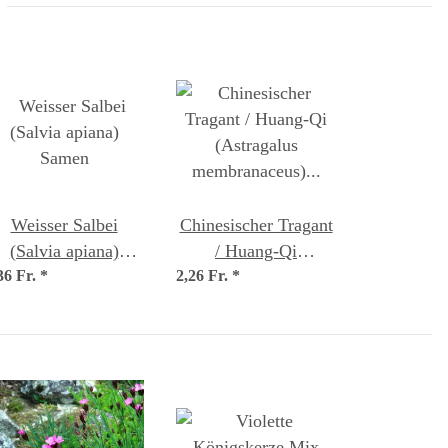
Weisser Salbei
Chinesischer Tragant
(Salvia apiana)
/ Huang-Qi
36 Fr.
Samen
*
2,26 Fr.
(Astragalus
*
membranaceus)
Samen