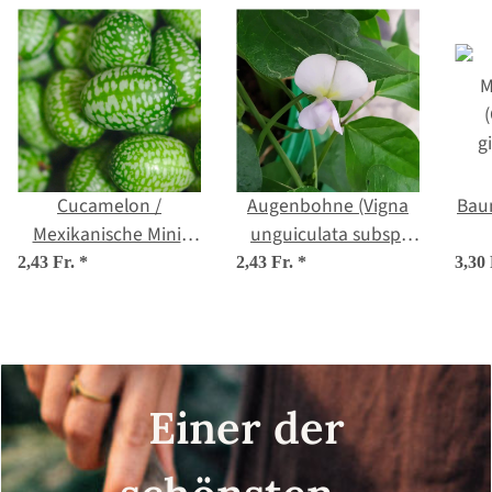
Cucamelon /
Augenbohne (Vigna
Bau
Mexikanische Mini-
unguiculata subsp.
Gurke (Melothria
unguiculata) Samen
2,43 Fr.
*
2,43 Fr.
*
3,30
scabra) Samen
Einer der