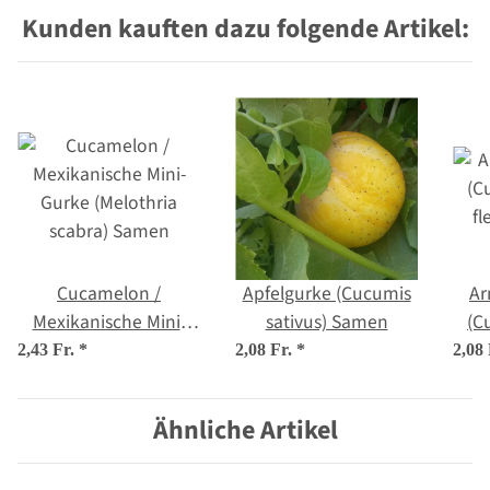
Kunden kauften dazu folgende Artikel:
Cucamelon /
Apfelgurke (Cucumis
Ar
Mexikanische Mini-
sativus) Samen
(C
Gurke (Melothria
f
2,43 Fr.
*
2,08 Fr.
*
2,08
scabra) Samen
Ähnliche Artikel