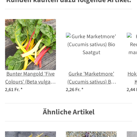
Bunter Mangold 'Five
Gurke 'Marketmore’
Hok
Colours' (Beta vulgaris
(Cucumis sativus) Bio
K
ssp.vulgaris) Bio
Saatgut
max
2,61 Fr.
*
2,26 Fr.
*
2,44 
Saatgut
Ähnliche Artikel