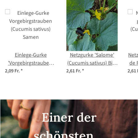
Einlege-Gurke
Netzgurke 'Salome'
Netz
'Vorgebirgstrauben'
(Cucumis sativus) Bio-
de 
(Cucumis sativus)
Saatgut
me
2,09 Fr.
*
2,61 Fr.
*
2,61 
Samen
Einer der
schönsten