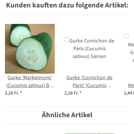
Kunden kauften dazu folgende Artikel:
Gurke 'Marketmore’
Gurke 'Cornichon de
(Cucumis sativus) Bio
Paris' (Cucumis
Me
Saatgut
sativus) Samen
G
2,26 Fr.
*
2,18 Fr.
*
2,44 
Ähnliche Artikel