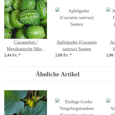
Cucamelon /
Apfelgurke (Cucumis
Ac
Mexikanische Mini-
sativus) Samen
H
2,44 Fr.
Gurke (Melothria
*
2,09 Fr.
*
2,96
(Cy
scabra) Samen
Ähnliche Artikel