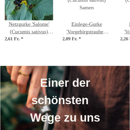
Netzgurke 'Salome'
Einlege-Gurke
(Cucumis sativus)
'Vorgebirgstrauben'
'V
2,61 Fr.
Bio-Saatgut
*
2,09 Fr.
(Cucumis sativus)
*
2,26
(Cuc
Samen
Einer der
schönsten
Wege zu uns