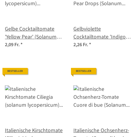
Gelbe Cocktailtomate
Gelbviolette
'Yellow Pear' (Solanum
Cocktailtomate 'Indigo
lycopersicum) Samen
Pear Drops' (Solanum
2,09 Fr.
*
2,26 Fr.
*
lycopersicum) Samen
BESTSELLER
BESTSELLER
Italienische Kirschtomate
Italienische Ochsenherz-