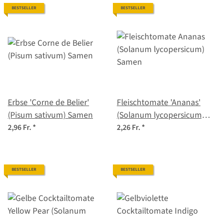
BESTSELLER
BESTSELLER
Erbse 'Corne de Belier'
Fleischtomate 'Ananas'
(Pisum sativum) Samen
(Solanum lycopersicum)
Samen
2,96 Fr.
*
2,26 Fr.
*
BESTSELLER
BESTSELLER