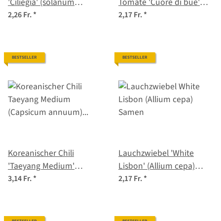
'Ciliegia' (solanum
Tomate 'Cuore di bue'
lycopersicum) Bio-
(Solanum lycopersicum)
2,26 Fr.
*
2,17 Fr.
*
Saatgut
Bio Saatgut
BESTSELLER
BESTSELLER
Koreanischer Chili
Lauchzwiebel 'White
'Taeyang Medium'
Lisbon' (Allium cepa)
(Capsicum annuum) Bio-
Samen
3,14 Fr.
*
2,17 Fr.
*
Saatgut