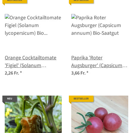
BESTSELLER
BESTSELLER
Orange Cocktailtomate
Paprika 'Roter
'Figiel' (Solanum
Augsburger' (Capsicum
lycopersicum) Bio
annuum) Bio-Saatgut
2,26 Fr.
*
3,66 Fr.
*
Saatgut
NEU
BESTSELLER