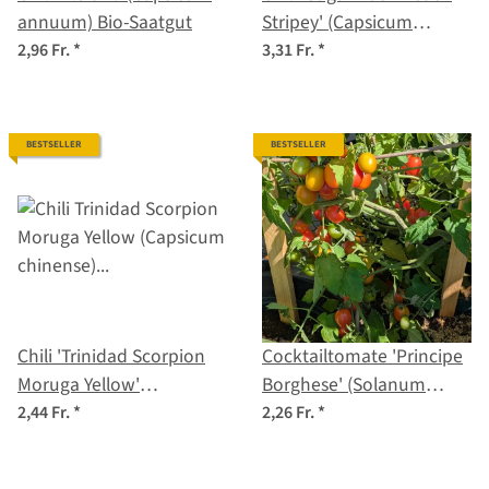
annuum) Bio-Saatgut
Stripey' (Capsicum
baccatum) Samen
2,96 Fr.
*
3,31 Fr.
*
BESTSELLER
BESTSELLER
Chili 'Trinidad Scorpion
Cocktailtomate 'Principe
Moruga Yellow'
Borghese' (Solanum
(Capsicum chinense)
lycopersicum) Samen
2,44 Fr.
*
2,26 Fr.
*
Samen