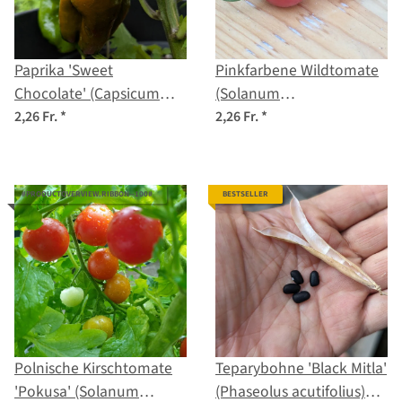
Paprika 'Sweet
Pinkfarbene Wildtomate
Chocolate' (Capsicum
(Solanum
annuum) Samen
pimpinellifolium) Samen
2,26 Fr.
*
2,26 Fr.
*
#PRODUCTOVERVIEW.RIBBON--100#
BESTSELLER
Polnische Kirschtomate
Teparybohne 'Black Mitla'
'Pokusa' (Solanum
(Phaseolus acutifolius)