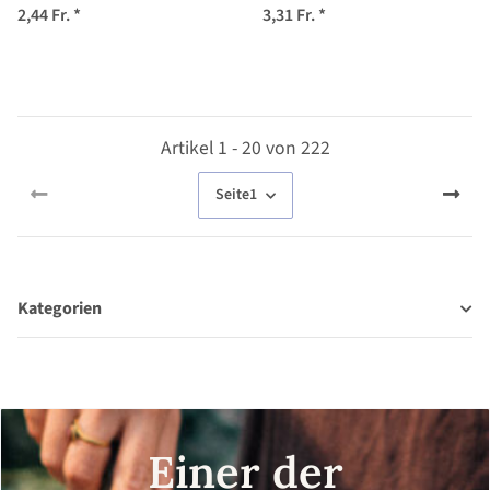
lycopersicum) Bio Samen
Samen
2,44 Fr.
*
3,31 Fr.
*
Artikel 1 - 20 von 222
Seite
1
Kategorien
Einer der