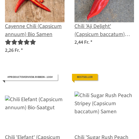
Cayenne Chili (Capsicum
Chili 'Aji Delight'
annuum) Bio Samen
(Capsicum baccatum)
Bio-Saatgut
2,44 Fr.
*
2,26 Fr.
*
#PRODUCTOVERVIEW.RIBBON--100#
BESTSELLER
Chili 'Elefant' (Capsicum
Chili 'Sugar Rush Peach