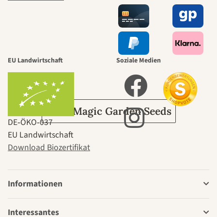
selbst führt
durch den
EU Landwirtschaft
Soziale Medien
Garten
Über Magic Garden Seeds
DE‑ÖKO‑037
EU Landwirtschaft
Download Biozertifikat
Informationen
Interessantes