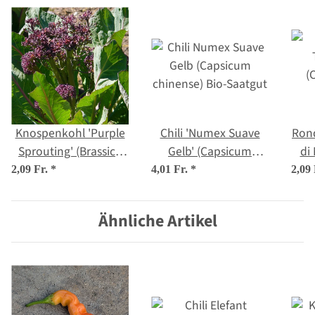
Knospenkohl 'Purple
Chili 'Numex Suave
Rond
Sprouting' (Brassica
Gelb' (Capsicum
di 
oleracea var. italica)
chinense) Bio-Saatgut
2,09 Fr.
*
4,01 Fr.
*
2,09
Samen
Ähnliche Artikel