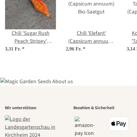
Chili 'Sugar Rush
Chili 'Elefant'
Ko
Peach Stripey'
(Capsicum annuum)
'T
(Capsicum baccatum)
Bio-Saatgut
(C
3,31 Fr.
*
2,96 Fr.
*
3,14
Samen
Einer der
Wir unterstützen
Bezahlen & Sicherheit
schönsten
Wege zu uns