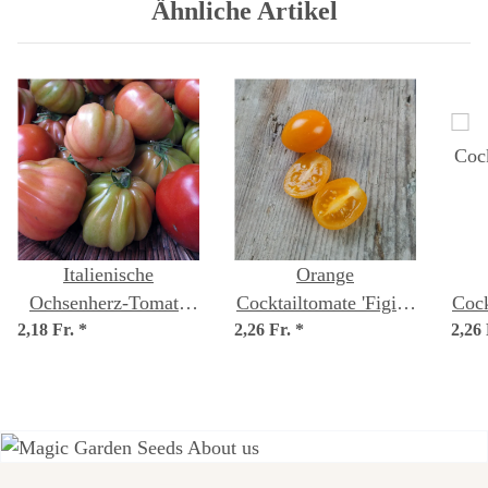
Ähnliche Artikel
Italienische
Orange
Ochsenherz-Tomate
Cocktailtomate 'Figiel'
Cock
2,18 Fr.
'Cuore di bue'
*
2,26 Fr.
(Solanum
*
2,26
Pea
(Solanum
lycopersicum) Bio
lyc
lycopersicum) Bio
Saatgut
Saatgut