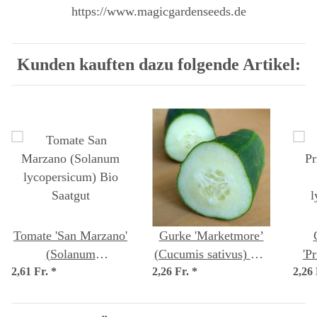
https://www.magicgardenseeds.de
Kunden kauften dazu folgende Artikel:
Tomate 'San Marzano'
Gurke 'Marketmore’
(Solanum
(Cucumis sativus) Bio
'P
2,61 Fr.
lycopersicum) Bio
*
2,26 Fr.
*
Saatgut
2,26
Saatgut
lyc