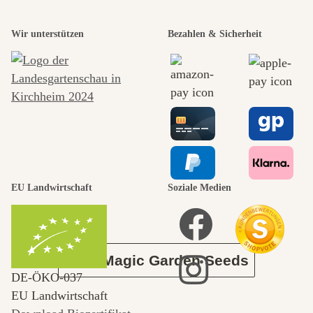
Einer der
Wir unterstützen
Bezahlen & Sicherheit
schönsten
Wege zu uns
selbst führt
durch den
EU Landwirtschaft
Soziale Medien
Garten
Über Magic Garden Seeds
DE‑ÖKO‑037
EU Landwirtschaft