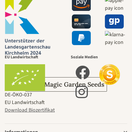
Wege zu uns
selbst führt
durch den
EU Landwirtschaft
Soziale Medien
Garten
Über Magic Garden Seeds
DE‑ÖKO‑037
EU Landwirtschaft
Download Biozertifikat