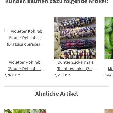
Kunden kauften dazu folgende Artikel:
Violetter Kohlrabi
Bunter Zuckermais
'Blauer Delikatess'
'Rainbow Inka' (Zea
Me
(Brassica oleracea var.
mays) Bio Saatgut
G
2,26 Fr.
*
2,79 Fr.
*
2,44
gongylodes) Bio
Samen
Ähnliche Artikel