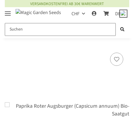
VERSANDKOSTENFREI AB 30€ WARENWERT
CHF
DE