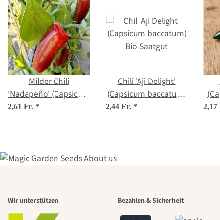
Milder Chili
Chili 'Aji Delight'
'Nadapeño' (Capsicum
(Capsicum baccatum)
(C
annuum) Bio Saatgut
Bio-Saatgut
2,61 Fr.
*
2,44 Fr.
*
2,17
Einer der
Wir unterstützen
Bezahlen & Sicherheit
schönsten