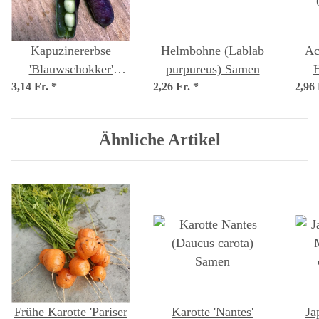
Kapuzinererbse
Helmbohne (Lablab
Ac
'Blauwschokker'
purpureus) Samen
H
3,14 Fr.
(Pisum sativum) Bio
*
2,26 Fr.
*
2,96
(Cy
Saatgut
Ähnliche Artikel
Frühe Karotte 'Pariser
Karotte 'Nantes'
Ja