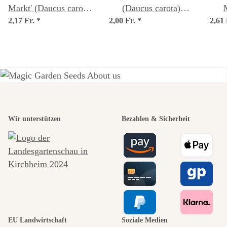
Markt' (Daucus carota)
(Daucus carota)
2,17 Fr.
*
Samen
2,00 Fr.
*
Samen
2,61
Einer der
Wir unterstützen
Bezahlen & Sicherheit
schönsten
Wege zu uns
selbst führt
durch den
EU Landwirtschaft
Soziale Medien