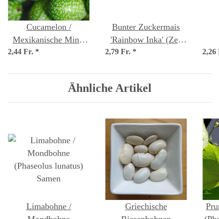
Cucamelon /
Bunter Zuckermais
Mexikanische Mini-
'Rainbow Inka' (Zea
2,44 Fr.
Gurke (Melothria
*
2,79 Fr.
mays) Bio Saatgut
*
2,26
(P
scabra) Samen
Ähnliche Artikel
Limabohne /
Griechische
Pru