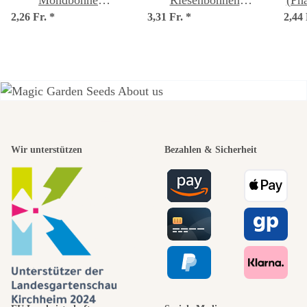
Mondbohne
Riesenbohnen
(Pha
2,26 Fr.
(Phaseolus lunatus)
*
3,31 Fr.
'Gigantes' (Phaseolus
*
2,44
Samen
coccineus) Samen
Einer der
Wir unterstützen
Bezahlen & Sicherheit
schönsten
Wege zu uns
selbst führt
durch den