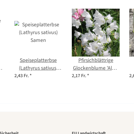
Speiseplatterbse
Pfirsichblättrige
(Lathyrus sativus)
Glockenblume 'Alba'
Samen
(Campanula
2,43 Fr.
*
2,17 Fr.
*
2,
persicifolia)
n
Sicherheit
EU Landwirtschaft