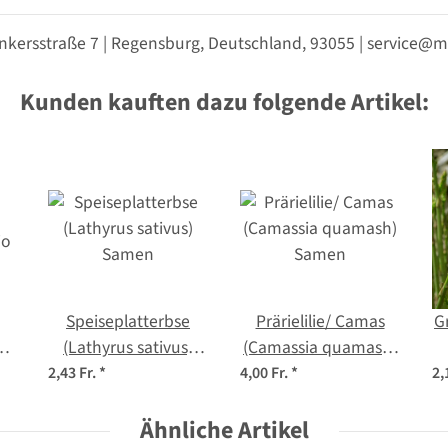
nkersstraße 7 | Regensburg, Deutschland, 93055 | service
Kunden kauften dazu folgende Artikel:
Speiseplatterbse
Prärielilie/ Camas
G
(Lathyrus sativus)
(Camassia quamash)
io
Samen
Samen
2,43 Fr.
*
4,00 Fr.
*
2,
Ähnliche Artikel