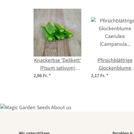
Knackerbse 'Delikett'
Pfirsichblättrige
(Pisum sativum)
Glockenblume
Samen
'Caerulea'
2,96 Fr.
*
2,17 Fr.
*
(Campanula
persicifolia) Same
Wir unterstützen
Bezahlen & 