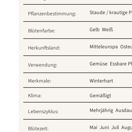
Staude / krautige P
Pflanzenbestimmung:
Gelb
Weiß
Blütenfarbe:
Mitteleuropa
Oste
Herkunftsland:
Gemüse
Essbare P
Verwendung:
Merkmale:
Winterhart
Klima:
Gemäßigt
Mehrjährig
Ausdau
Lebenszyklus:
Mai
Juni
Juli
Augu
Blütezeit: