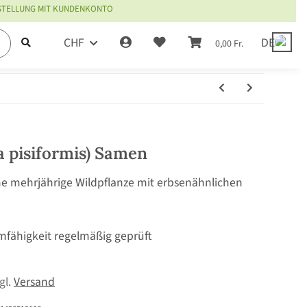
ESTELLUNG MIT KUNDENKONTO
CHF
DE
0,00 Fr.
a pisiformis) Samen
ine mehrjährige Wildpflanze mit erbsenähnlichen
mfähigkeit regelmäßig geprüft
zgl.
Versand