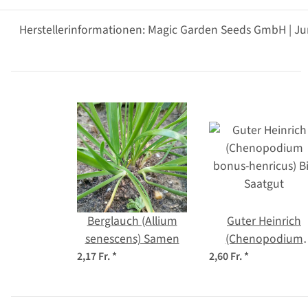
Herstellerinformationen: Magic Garden Seeds GmbH | Ju
Berglauch (Allium
Guter Heinrich
senescens) Samen
(Chenopodium
bonus-henricus) B
2,17 Fr.
*
2,60 Fr.
*
Saatgut