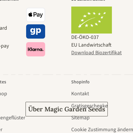
r der schö
e zu uns se
DE‑ÖKO‑037
EU Landwirtschaft
Download Biozertifikat
 durch den 
tes
Shopinfo
hop
Kontakt
Gratisgeschenke
Über Magic Garden Seeds
tengeflüster
Sitemap
r
Cookie Zustimmung änder