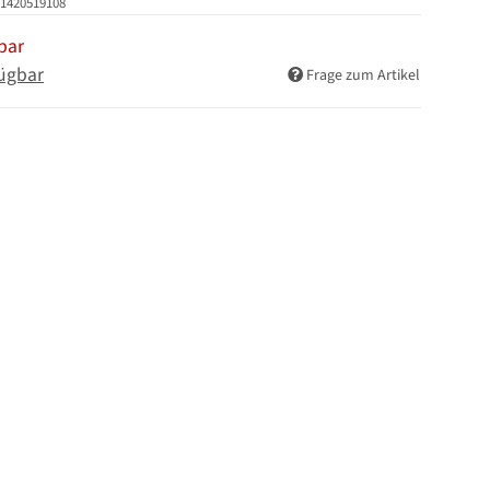
1420519108
bar
ügbar
Frage zum Artikel