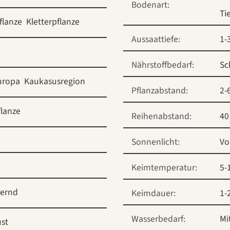
Bodenart:
Ti
flanze
Kletterpflanze
Aussaattiefe:
1-
Nährstoffbedarf:
Sc
uropa
Kaukasusregion
Pflanzabstand:
2-
flanze
Reihenabstand:
40
Sonnenlicht:
Vo
Keimtemperatur:
5-
ernd
Keimdauer:
1-
Wasserbedarf:
Mi
st