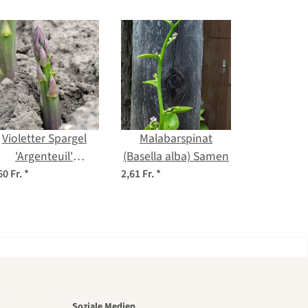
Violetter Spargel
Malabarspinat
'Argenteuil'
(Basella alba) Samen
(Asparagus
60 Fr.
*
2,61 Fr.
*
officinalis) Bio-
Saatgut
Soziale Medien