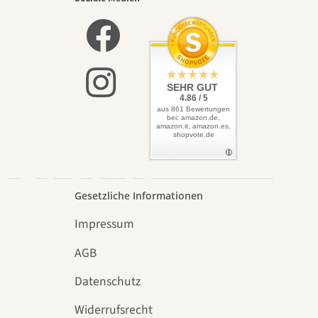
nsten
lbst
SEHR GUT
4.86 / 5
aus 861 Bewertungen
bei: amazon.de,
amazon.it, amazon.es,
shopvote.de
Garten
Gesetzliche Informationen
Impressum
AGB
Datenschutz
n
Widerrufsrecht