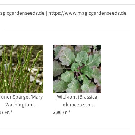
@magicgardenseeds.de | https://www.magicgardenseeds.de
rüner Spargel 'Mary
Wildkohl (Brassica
Washington'
oleracea ssp.
(Asparagus
oleracea) Samen
17 Fr.
*
2,96 Fr.
*
officinalis) Samen