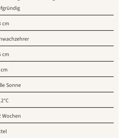
efgründig
3 cm
hwachzehrer
6 cm
 cm
lle Sonne
12°C
2 Wochen
ttel