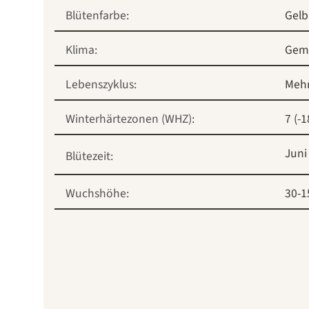
Blütenfarbe:
Gelb
Klima:
Gem
Lebenszyklus:
Mehr
Winterhärtezonen (WHZ):
7 (-1
Juni
Blütezeit:
Wuchshöhe:
30-1