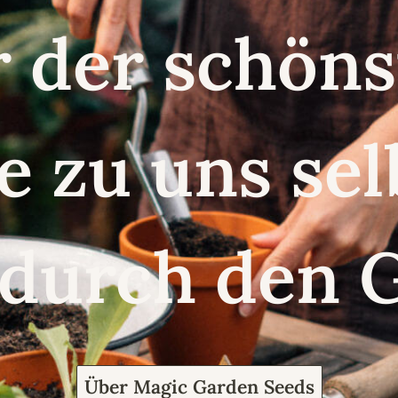
r der schö
e zu uns se
 durch den 
Über Magic Garden Seeds