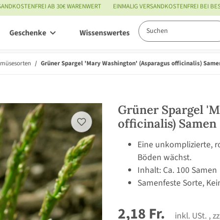
SANDKOSTENFREI AB 30€ WARENWERT
EINMALIG VERSANDKOSTENFREI BEI B
Geschenke
Wissenswertes
Service
emüsesorten
Grüner Spargel 'Mary Washington' (Asparagus officinalis) Same
Grüner Spargel 'M
officinalis) Samen
Eine unkomplizierte, r
Böden wächst.
Inhalt: Ca. 100 Samen
Samenfeste Sorte, Kei
2,18 Fr.
inkl. USt. , z