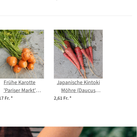
Saatgut
Frühe Karotte
Japanische Kintoki
'Pariser Markt'
Möhre (Daucus
(Daucus carota)
carota) Samen
17 Fr.
*
2,61 Fr.
*
Samen