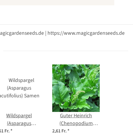
@magicgardenseeds.de | https://www.magicgardenseeds.de
Wildspargel
Guter Heinrich
(Asparagus
(Chenopodium
acutifolius) Samen
bonus-henricus) Bio
61 Fr.
*
2,61 Fr.
*