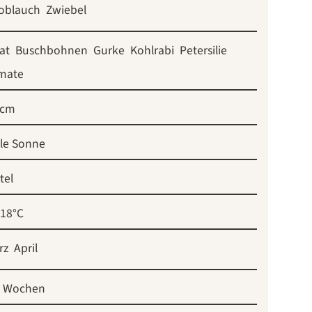
oblauch
Zwiebel
at
Buschbohnen
Gurke
Kohlrabi
Petersilie
mate
 cm
lle Sonne
tel
-18°C
rz
April
6 Wochen