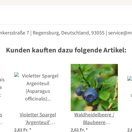
nkersstraße 7 | Regensburg, Deutschland, 93055 | service
Kunden kauften dazu folgende Artikel:
s
Violetter Spargel
Waldheidelbeere /
ea
'Argenteuil'
Blaubeere
t
(Asparagus
(Vaccinium myrtillus)
2,61 Fr.
*
2,61 Fr.
*
2,