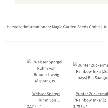
Herstellerinformationen: Magic Garden Seeds GmbH | Ju
Weisser Spargel
Bunter Zuckermai
'Ruhm von
'Rainbow Inka' (Z
Braunschweig'
mays) Bio Saatgu
2,17 Fr.
*
2,79 Fr.
*