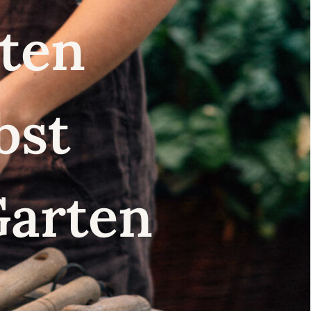
nsten
lbst
Garten