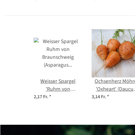
(Asparagus
officinalis) Samen
Weisser Spargel
Ochsenherz Möhr
'Ruhm von
'Oxheart' (Daucu
Braunschweig'
carota) Bio Saatgu
2,17 Fr.
*
3,14 Fr.
*
(Asparagus
officinalis) Samen