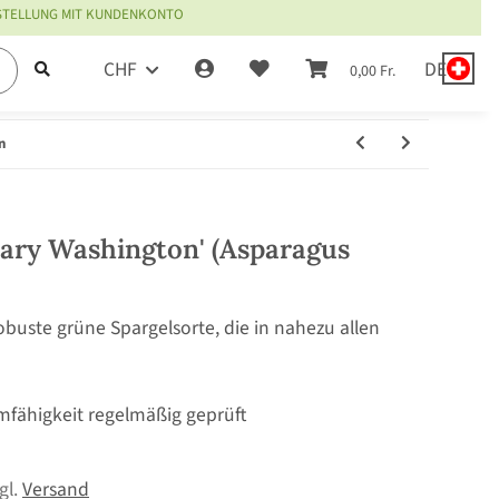
ESTELLUNG MIT KUNDENKONTO
CHF
DE
0,00 Fr.
n
ary Washington' (Asparagus
obuste grüne Spargelsorte, die in nahezu allen
mfähigkeit regelmäßig geprüft
zgl.
Versand