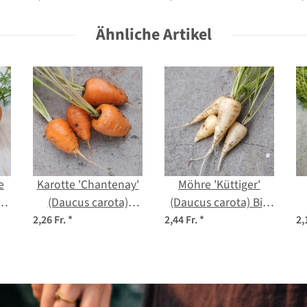
officinalis) Bio-
Bio Saatgut
Saatgut
Ähnliche Artikel
e
Karotte 'Chantenay'
Möhre 'Küttiger'
s
(Daucus carota)
(Daucus carota) Bio
t
Samen
Saatgut
2,26 Fr.
*
2,44 Fr.
*
2,