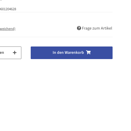
0601204628
Frage zum Artikel
bweichend)
en
In den Warenkorb