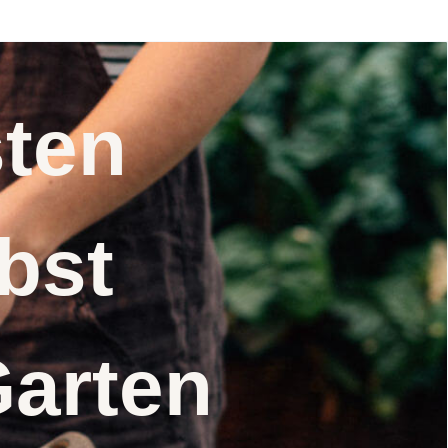
(Delphinium
cultorum) Samen
nsten
elbst
Garten