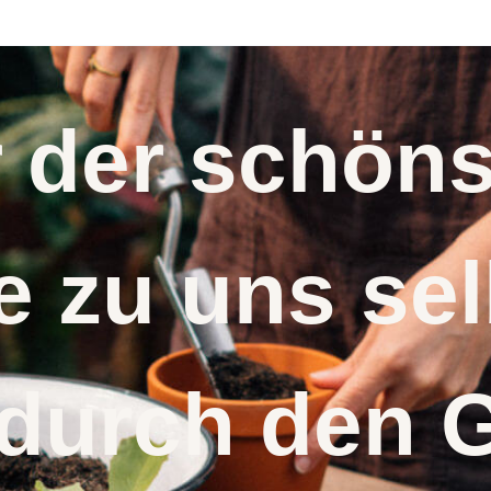
(Delphinium
cultorum) Samen
r der schö
 zu uns s
 durch den 