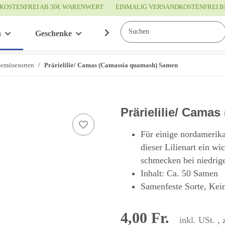
KOSTENFREI AB 30€ WARENWERT
EINMALIG VERSANDKOSTENFREI B
n
Geschenke
Wissenswertes
Service
Gemüsesorten
Prärielilie/ Camas (Camassia quamash) Samen
Prärielilie/ Cam
Für einige nordamerika
dieser Lilienart ein w
schmecken bei niedrig
Inhalt: Ca. 50 Samen
Samenfeste Sorte, Keim
4,00 Fr.
inkl. USt. , 