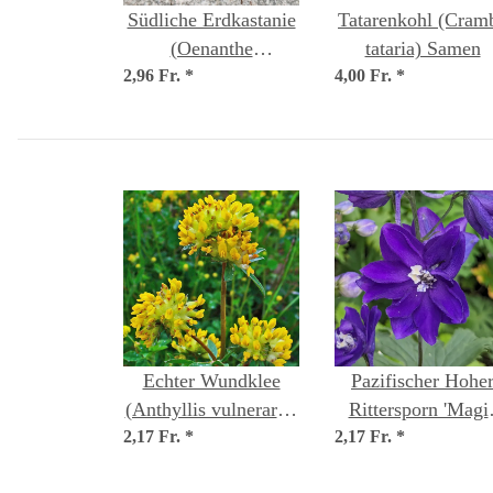
Südliche Erdkastanie
Tatarenkohl (Cram
(Oenanthe
tataria) Samen
2,96 Fr.
pimpinelloides)
*
4,00 Fr.
*
Samen
Echter Wundklee
Pazifischer Hohe
(Anthyllis vulneraria)
Rittersporn 'Magi
2,17 Fr.
Samen
*
2,17 Fr.
Fountains-Dark Blu
*
(Delphinium