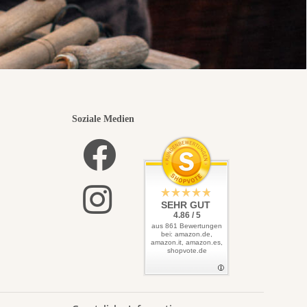
Soziale Medien
SEHR GUT
4.86 / 5
aus 861 Bewertungen
bei: amazon.de,
amazon.it, amazon.es,
shopvote.de