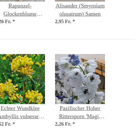
Rapunzel-
Alisander (Smyrnium
Glockenblume
olusatrum) Samen
26 Fr.
(Campanula
*
2,95 Fr.
*
rapunculus) Samen
Echter Wundklee
Pazifischer Hoher
nthyllis vulneraria)
Rittersporn 'Magic
52 Fr.
Bio Saatgut
*
2,26 Fr.
Fountains-White,
*
Dark Bee'