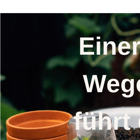
cultorum) Samen
Eine
Wege
führt