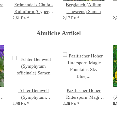
be
Erdmandel / Chufa -
Berglauch (Allium
Kultuform (Cyperus
senescens) Samen
2,61 Fr.
esculentus var.
*
2,17 Fr.
*
2,
sativus) Samen
Ähnliche Artikel
r
Echter Beinwell
Pazifischer Hoher
c
(Symphytum
Rittersporn 'Magic
(A
e'
2,96 Fr.
officinale) Samen
*
2,26 Fr.
Fountains-Sky Blue,
*
6,
White Bee'