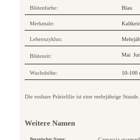
Blütenfarbe:
Blau
Merkmale:
Kaltkei
Lebenszyklus:
Mehrjäh
Mai
Ju
Blütezeit:
Wuchshöhe:
10-100
Die essbare Prärielilie ist eine mehrjährige Stau
Weitere Namen
Camassia quamash
Botanischer Name: