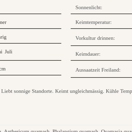
Sonnenlicht:
mer
Keimtemperatur:
rig
Vorkultur drinnen:
ni
Juli
Keimdauer:
 cm
Aussaatzeit Freiland:
de. Liebt sonnige Standorte. Keimt ungleichmässig. Kühle Te
, Anthericum quamash, Phalangium quamash, Quamasia qu