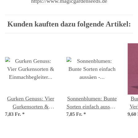
https://www.magicgardenseeds.de
Kunden kauften dazu folgende Artikel:
Gurken Genuss: Vier
Sonnenblumen: Bunte
Bu
Gurkensorten &
Sorten einfach aussäen
Ver
7,83 Fr.
Einmachbegleiter –
*
7,85 Fr.
- Samenset Nr.1
*
9,60
Samenset Nr. 15