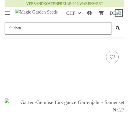
VERSANDKOSTENFREI AB 30€ WARENWERT
CHF
DE