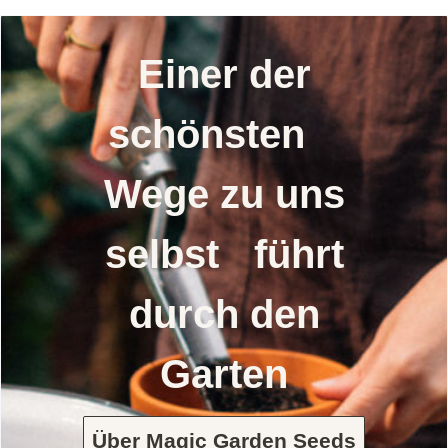
Einer der
schönsten
Wege zu uns
selbst führt
durch den
Garten
Über Magic Garden Seeds