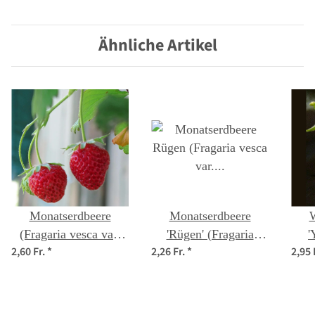
semperflorens) Samen
Ähnliche Artikel
Monatserdbeere
Monatserdbeere
W
(Fragaria vesca var.
'Rügen' (Fragaria
'
2,60 Fr.
*
2,26 Fr.
*
2,95 
semperflorens) Bio
vesca var.
(
Saatgut
semperflorens) Samen