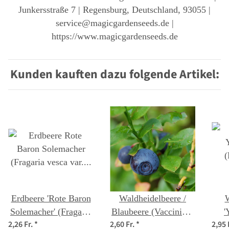
Junkersstraße 7 | Regensburg, Deutschland, 93055 |
service@magicgardenseeds.de |
https://www.magicgardenseeds.de
Kunden kauften dazu folgende Artikel:
Erdbeere 'Rote Baron
Waldheidelbeere /
W
Solemacher' (Fragaria
Blaubeere (Vaccinium
'
2,26 Fr.
*
2,60 Fr.
*
2,95 
vesca var.
myrtillus) Bio Saatgut
(