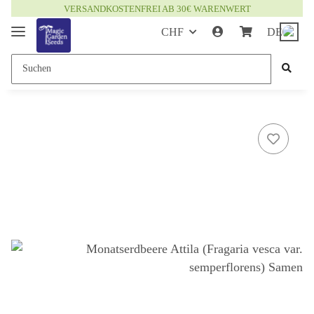
VERSANDKOSTENFREI AB 30€ WARENWERT
CHF
DE