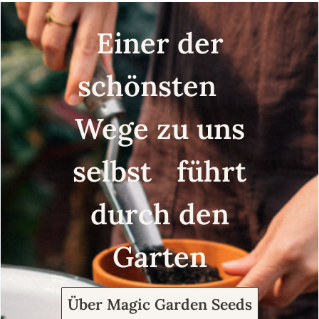
Einer der
schönsten
Wege zu uns
selbst führt
durch den
Garten
Über Magic Garden Seeds