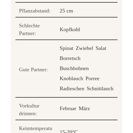
Pflanzabstand:
25 cm
Schlechte
Kopfkohl
Partner:
Spinat
Zwiebel
Salat
Borretsch
Buschbohnen
Gute Partner:
Knoblauch
Porree
Radieschen
Schnittlauch
Vorkultur
Februar
März
drinnen:
Keimtemperatu
15-20°C