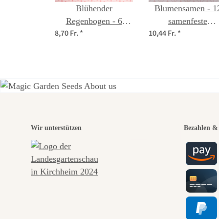
Blühender
Blumensamen - 1
Regenbogen - 6
samenfeste
8,70 Fr.
*
10,44 Fr.
*
samenfeste
Blumensorten - wi
Blumenmischungen -
& farbenfroh -
spektakulär &
Einsteiger-Saatguts
farbenfroh -
Einsteiger-Saatgutset
Eine
Wir unterstützen
Bezahlen & 
Wege