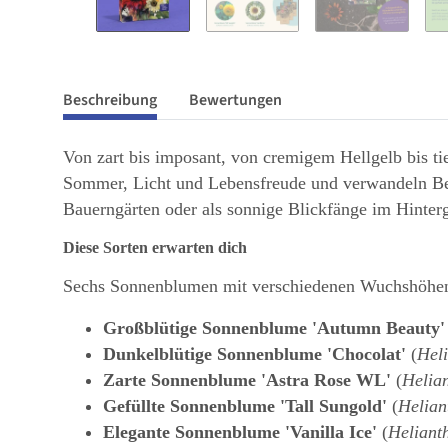
Beschreibung
Bewertungen
Von zart bis imposant, von cremigem Hellgelb bis ti
Sommer, Licht und Lebensfreude und verwandeln Beet
Bauerngärten oder als sonnige Blickfänge im Hinterg
Diese Sorten erwarten dich
Sechs Sonnenblumen mit verschiedenen Wuchshöhen
Großblütige Sonnenblume 'Autumn Beauty'
Dunkelblütige Sonnenblume 'Chocolat'
(
Hel
Zarte Sonnenblume 'Astra Rose WL'
(
Helia
Gefüllte Sonnenblume 'Tall Sungold'
(
Helian
Elegante Sonnenblume 'Vanilla Ice'
(
Helianth