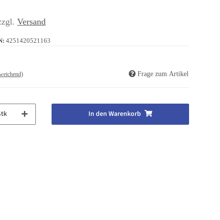
zzgl.
Versand
N:
4251420521163
Frage zum Artikel
weichend)
Stk
In den Warenkorb