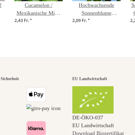
2
Cucamelon /
Hochwachsende
S
Mexikanische Mini-
Sonnenblume
2,43 Fr.
*
2,09 Fr.
*
2,
ld
Gurke (Melothria
'Peredovick'
a
scabra) Samen
(Helianthus annuus)
et
Bio Saatgut
r der schö
Sicherheit
EU Landwirtschaft
 zu uns s
DE‑ÖKO‑037
EU Landwirtschaft
Download Biozertifikat