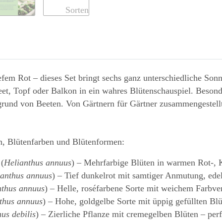
efem Rot – dieses Set bringt sechs ganz unterschiedliche Son
, Topf oder Balkon in ein wahres Blütenschauspiel. Besonde
rund von Beeten. Von Gärtnern für Gärtner zusammengestellt –
, Blütenfarben und Blütenformen:
(
Helianthus annuus
) – Mehrfarbige Blüten in warmen Rot-, 
ianthus annuus
) – Tief dunkelrot mit samtiger Anmutung, ede
nthus annuus
) – Helle, roséfarbene Sorte mit weichem Farbve
thus annuus
) – Hohe, goldgelbe Sorte mit üppig gefüllten Bl
us debilis
) – Zierliche Pflanze mit cremegelben Blüten – per