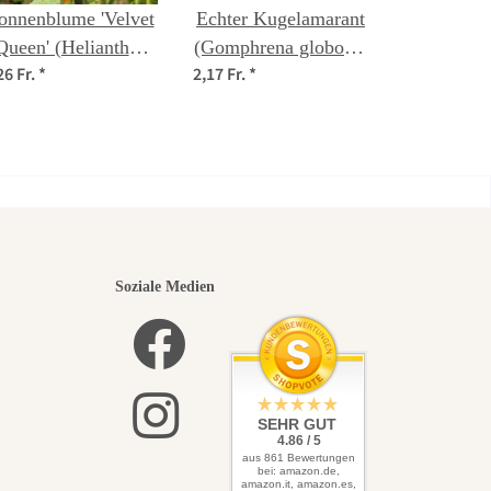
onnenblume 'Velvet
Echter Kugelamarant
Queen' (Helianthus
(Gomphrena globosa)
26 Fr.
*
2,17 Fr.
*
nnuus) Bio Saatgut
Samen
nsten
Soziale Medien
elbst
SEHR GUT
4.86 / 5
aus 861 Bewertungen
bei: amazon.de,
amazon.it, amazon.es,