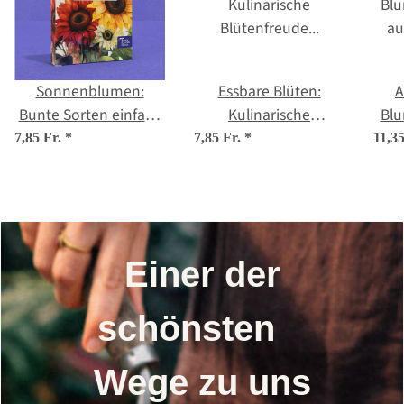
Sonnenblumen:
Essbare Blüten:
A
Bunte Sorten einfach
Kulinarische
Blu
aussäen - Samenset
Blütenfreude für
a
7,85 Fr.
*
7,85 Fr.
*
11,3
Nr.1
Salat, Dessert &
S
Augenschmaus –
Samenset Nr. 12
Einer der
schönsten
Wege zu uns