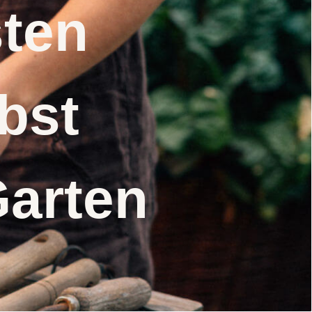
nsten
elbst
Garten