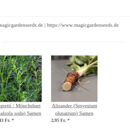
magicgardenseeds.de | https://www.magicgardenseeds.de
gretti / Mönchsbart
Alisander (Smyrnium
Salsola soda) Samen
olusatrum) Samen
43 Fr.
*
2,95 Fr.
*