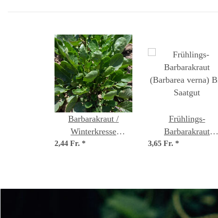
Barbarakraut /
Frühlings-
Winterkresse
Barbarakraut
2,44 Fr.
(Barbarea vulgaris)
*
3,65 Fr.
(Barbarea verna) B
*
Bio Saatgut
Saatgut