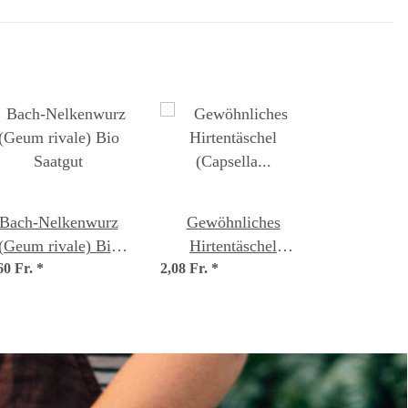
Bach-Nelkenwurz
Gewöhnliches
(Geum rivale) Bio
Hirtentäschel
60 Fr.
Saatgut
*
2,08 Fr.
(Capsella bursa-
*
pastoris) Samen