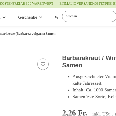
KOSTENFREI AB 30€ WARENWERT
EINMALIG VERSANDKOSTENFREI B
n
Geschenke
Wissenswertes
Service
nterkresse (Barbarea vulgaris) Samen
Barbarakraut / Win
Samen
Ausgezeichneter Vitam
kalte Jahreszeit.
Inhalt: Ca. 1000 Same
Samenfeste Sorte, Keim
2,26 Fr.
inkl. USt. , 