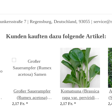
unkersstraße 7 | Regensburg, Deutschland, 93055 | service@
Kunden kauften dazu folgende Artikel:
Großer Sauerampfer
Komatsuna (Brassica
A
(Rumex acetosa)
rapa var. perviridis)
(
io
2,17 Fr.
Samen
*
2,17 Fr.
Samen
*
2,