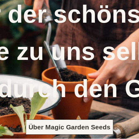
r der schö
 zu uns s
 durch den 
Über Magic Garden Seeds