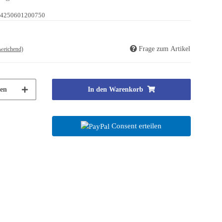
4250601200750
Frage zum Artikel
weichend)
en
In den Warenkorb
Consent erteilen