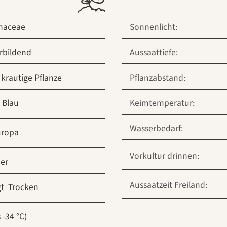
inaceae
Sonnenlicht:
rbildend
Aussaattiefe:
 krautige Pflanze
Pflanzabstand:
Blau
Keimtemperatur:
Wasserbedarf:
uropa
Vorkultur drinnen:
er
Aussaatzeit Freiland:
t
Trocken
s -34 °C)