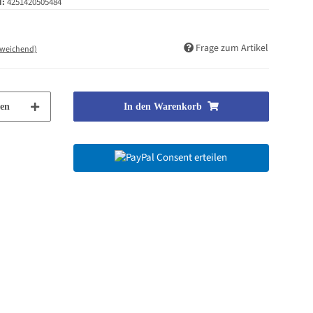
N:
4251420505484
Frage zum Artikel
bweichend)
en
In den Warenkorb
Consent erteilen