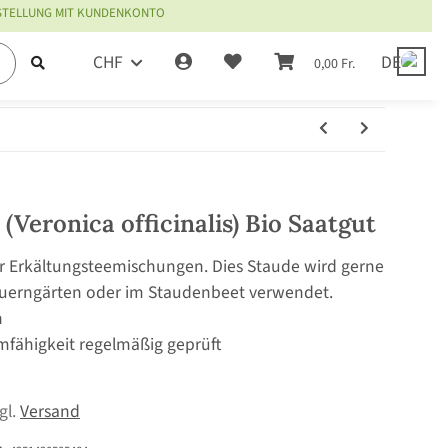
ESTELLUNG MIT KUNDENKONTO
CHF
DE
0,00 Fr.
(Veronica officinalis) Bio Saatgut
 für Erkältungsteemischungen. Dies Staude wird gerne
Bauerngärten oder im Staudenbeet verwendet.
n
mfähigkeit regelmäßig geprüft
zgl.
Versand