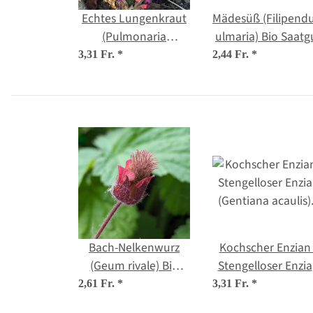
Echtes Lungenkraut
Mädesüß (Filipendu
(Pulmonaria
ulmaria) Bio Saatg
officinalis) Bio
3,31 Fr.
*
2,44 Fr.
*
Saatgut
Bach-Nelkenwurz
Kochscher Enzian 
(Geum rivale) Bio
Stengelloser Enzi
Saatgut
(Gentiana acaulis
2,61 Fr.
*
3,31 Fr.
*
Samen