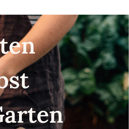
nsten
lbst
Garten