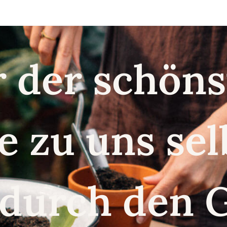
r der schö
e zu uns se
 durch den 