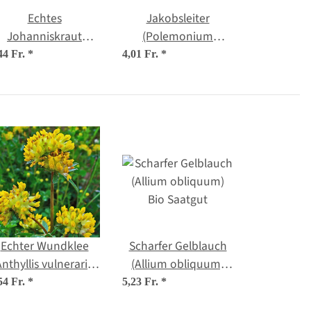
Echtes
Jakobsleiter
Johanniskraut
(Polemonium
(Hypericum
caerulum) Bio
44 Fr.
*
4,01 Fr.
*
perforatum) Bio
Saatgut
Saatgut
Echter Wundklee
Scharfer Gelblauch
Anthyllis vulneraria)
(Allium obliquum)
Bio Saatgut
Bio Saatgut
54 Fr.
*
5,23 Fr.
*