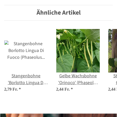
Ähnliche Artikel
Stangenbohne
Gelbe Wachsbohne
S
'Borlotto Lingua Di
'Orinoco' (Phaseolus
Fuoco' (Phaseolus
vulgaris) Samen
(Ph
2,79 Fr.
*
2,44 Fr.
*
2,44
vulgaris) Bio Saatgut