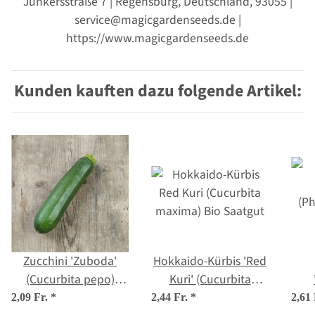
Junkersstraße 7 | Regensburg, Deutschland, 93055 |
service@magicgardenseeds.de |
https://www.magicgardenseeds.de
Kunden kauften dazu folgende Artikel:
Zucchini 'Zuboda'
Hokkaido-Kürbis 'Red
(Cucurbita pepo)
Kuri' (Cucurbita
Samen
maxima) Bio Saatgut
(Ph
2,09 Fr.
*
2,44 Fr.
*
2,61