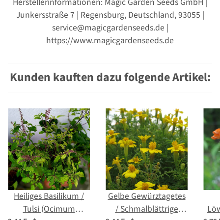
Herstellerinformationen: Magic Garden Seeds GmbH |
Junkersstraße 7 | Regensburg, Deutschland, 93055 |
service@magicgardenseeds.de |
https://www.magicgardenseeds.de
Kunden kauften dazu folgende Artikel:
Heiliges Basilikum /
Gelbe Gewürztagetes
Tulsi (Ocimum
/ Schmalblättrige
Löw