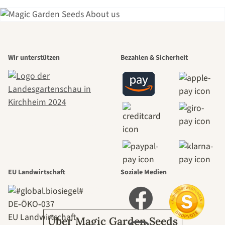
Einer der
Wir unterstützen
Bezahlen & Sicherheit
schönsten
Wege zu uns
selbst führt
durch den
EU Landwirtschaft
Soziale Medien
Garten
DE‑ÖKO‑037
EU Landwirtschaft
Über Magic Garden Seeds