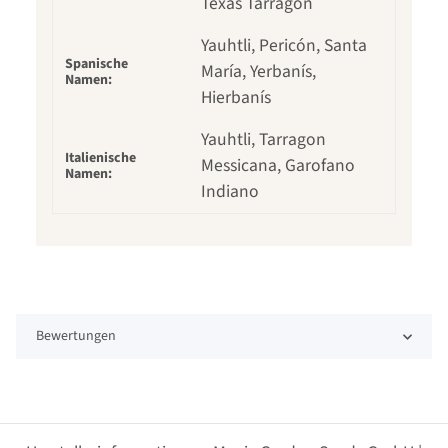
Texas Tarragon
Yauhtli, Pericón, Santa
Spanische
María, Yerbanís,
Namen:
Hierbanís
Yauhtli, Tarragon
Italienische
Messicana, Garofano
Namen:
Indiano
Bewertungen