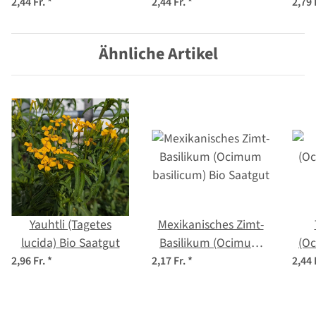
tenuiflorum syn.
Studentenblume
l
2,44 Fr.
*
2,44 Fr.
*
2,79 
sanctum )
(Tagetes tenuifolia)
Bio Saatgut
Ähnliche Artikel
Yauhtli (Tagetes
Mexikanisches Zimt-
lucida) Bio Saatgut
Basilikum (Ocimum
(Oc
basilicum) Bio Saatgut
2,96 Fr.
*
2,17 Fr.
*
2,44 