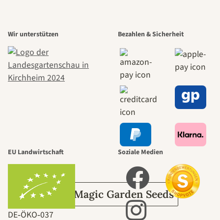
Einer der
Wir unterstützen
Bezahlen & Sicherheit
schönsten
Wege zu uns
selbst führt
durch den
EU Landwirtschaft
Soziale Medien
Garten
Über Magic Garden Seeds
DE‑ÖKO‑037