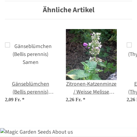
Ähnliche Artikel
Gänseblümchen
Zitronen-Katzenminze
E
(Bellis perennis)
/ Weisse Melisse
(Th
Samen
(Nepeta cataria ssp.
2,09 Fr.
*
2,26 Fr.
*
2,26
citriodora) Samen