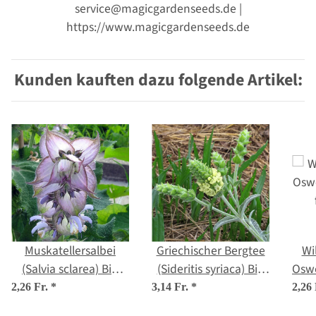
service@magicgardenseeds.de |
https://www.magicgardenseeds.de
Kunden kauften dazu folgende Artikel:
Muskatellersalbei
Griechischer Bergtee
Wi
(Salvia sclarea) Bio
(Sideritis syriaca) Bio
Osw
Saatgut
Saatgut
2,26 Fr.
*
3,14 Fr.
*
2,26