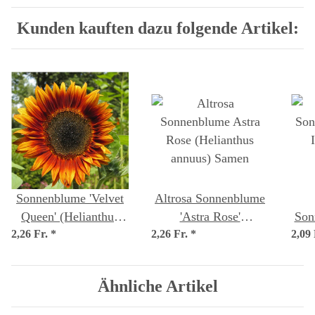
Kunden kauften dazu folgende Artikel:
Sonnenblume 'Velvet
Altrosa Sonnenblume
Queen' (Helianthus
'Astra Rose'
Son
2,26 Fr.
annuus) Bio Saatgut
*
2,26 Fr.
(Helianthus annuus)
*
2,09
Ice'
Samen
Ähnliche Artikel