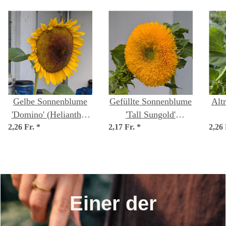
Gelbe Sonnenblume
Gefüllte Sonnenblume
Alt
'Domino' (Helianthus
'Tall Sungold'
2,26 Fr.
annuus) Samen
*
2,17 Fr.
(Helianthus annuus)
*
2,26
(He
Samen
Einer der