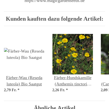
https://www.magicgardenseeds.de
Kunden kauften dazu folgende Artikel:
Färber-Wau (Reseda
Färber-Hundskamille
luteola) Bio Saatgut
(Anthemis tinctoria)
(Car
2,79 Fr.
*
2,26 Fr.
*
Samen
2,09
Ähnliche Artikel