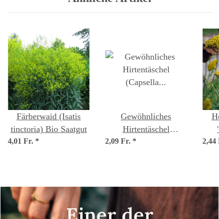
Färberwaid (Isatis
Gewöhnliches
H
tinctoria) Bio Saatgut
Hirtentäschel
4,01 Fr.
*
2,09 Fr.
(Capsella bursa-
*
2,44
pastoris) Samen
fil
Einer der