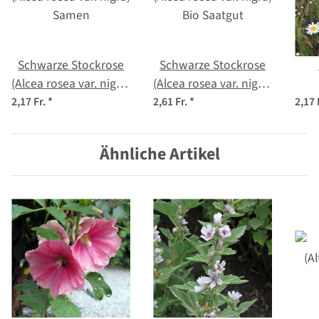
Schwarze Stockrose
Schwarze Stockrose
(Alcea rosea var. nigra)
(Alcea rosea var. nigra)
Samen
Bio Saatgut
c
2,17 Fr.
*
2,61 Fr.
*
2,17 
Ähnliche Artikel