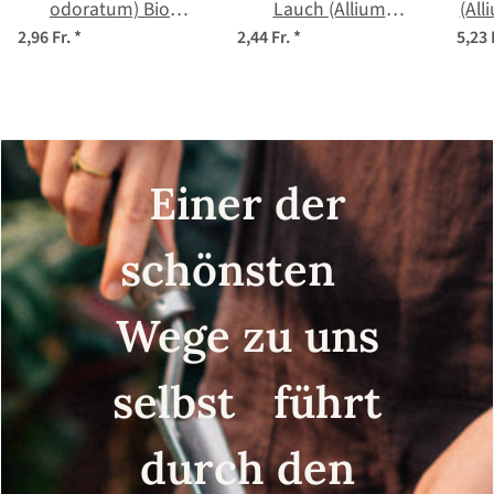
odoratum) Bio
Lauch (Allium
(All
Saatgut
ursinum) Samen
2,96 Fr.
*
2,44 Fr.
*
5,23 
Einer der
schönsten
Wege zu uns
selbst führt
durch den