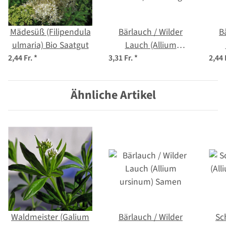
Mädesüß (Filipendula
Bärlauch / Wilder
B
ulmaria) Bio Saatgut
Lauch (Allium
ursinum) Bio Saatgut
u
2,44 Fr.
*
3,31 Fr.
*
2,44 
Ähnliche Artikel
Waldmeister (Galium
Bärlauch / Wilder
Sc