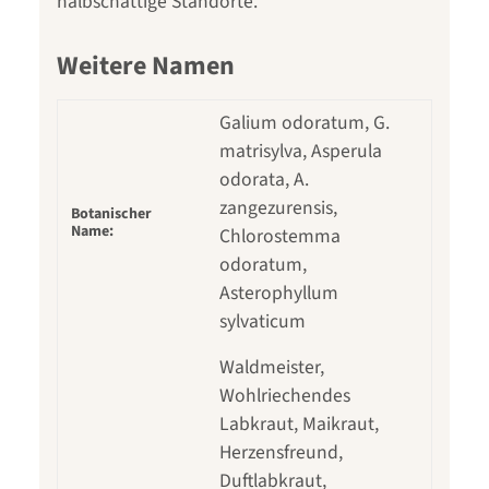
halbschattige Standorte.
Weitere Namen
Galium odoratum, G.
matrisylva, Asperula
odorata, A.
zangezurensis,
Botanischer
Name:
Chlorostemma
odoratum,
Asterophyllum
sylvaticum
Waldmeister,
Wohlriechendes
Labkraut, Maikraut,
Herzensfreund,
Duftlabkraut,