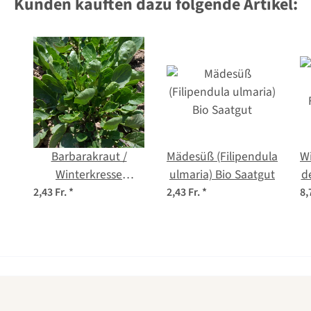
Kunden kauften dazu folgende Artikel:
Barbarakraut /
Mädesüß (Filipendula
Wi
Winterkresse
ulmaria) Bio Saatgut
d
(Barbarea vulgaris)
2,43 Fr.
*
2,43 Fr.
*
8,
Bio Saatgut