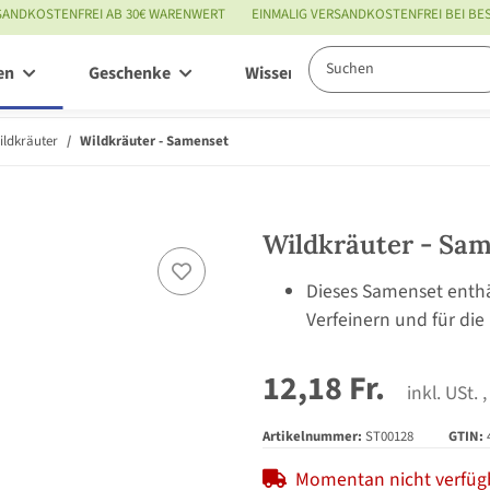
SANDKOSTENFREI AB 30€ WARENWERT
EINMALIG VERSANDKOSTENFREI BEI B
en
Geschenke
Wissenswertes
Service
ildkräuter
Wildkräuter - Samenset
Wildkräuter - Sa
Dieses Samenset enth
Verfeinern und für die
12,18 Fr.
inkl. USt. ,
Artikelnummer:
ST00128
GTIN:
Momentan nicht verfüg