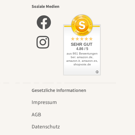
nsten
Soziale Medien
lbst
SEHR GUT
4.86 / 5
aus 861 Bewertungen
bei: amazon.de,
amazon.it, amazon.es,
shopvote.de
Garten
Gesetzliche Informationen
Impressum
AGB
Datenschutz