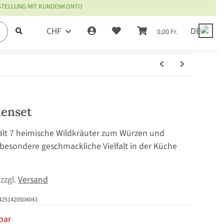
ESTELLUNG MIT KUNDENKONTO
CHF
DE
0,00 Fr.
menset
ält 7 heimische Wildkräuter zum Würzen und
 besondere geschmackliche Vielfalt in der Küche
 zzgl.
Versand
4251420504043
bar