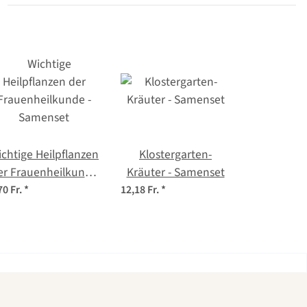
chtige Heilpflanzen
Klostergarten-
er Frauenheilkunde
Kräuter - Samenset
- Samenset
70 Fr.
*
12,18 Fr.
*