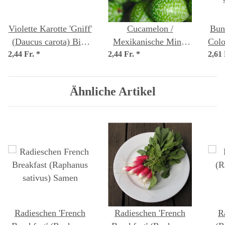
Violette Karotte 'Gniff'
Cucamelon /
Bun
(Daucus carota) Bio-
Mexikanische Mini-
Colo
2,44 Fr.
*
Saatgut
2,44 Fr.
Gurke (Melothria
*
2,61
s
scabra) Samen
Ähnliche Artikel
Radieschen 'French
Radieschen 'French
R