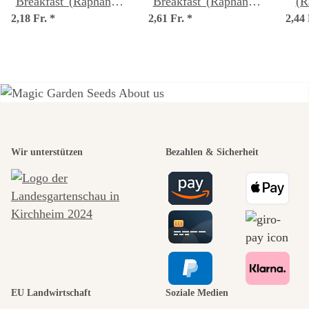
Breakfast' (Raphanus
Breakfast' (Raphanus
(R
2,18 Fr.
sativus) Samen
*
2,61 Fr.
sativus) Bio Saatgut
*
2,44
Einer der
schönsten
Wir unterstützen
Bezahlen & Sicherheit
Wege zu uns
selbst führt
durch den
EU Landwirtschaft
Soziale Medien